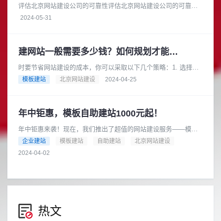
评估北京网站建设公司的可靠性评估北京网站建设公司的可靠性
时，您可以从以下几个方面进行考察：项目经验：查看公司的官
2024-05-31
方网站或参考案例，了解它们过......
建网站一般需要多少钱？如何规划才能节省成本？
时要节省网站建设的成本，你可以采取以下几个策略：1. 选择合
适的网站类型根据你的业务需求和预算，选择适合你的网站类
模板建站
北京网站建设
2024-04-25
型。例如，如果你的业务相对......
年中钜惠，模板自助建站1000元起！
年中钜惠来袭！现在，我们推出了超值的网站建设服务——模板
自助建站，只需1000元起！是的，你没有听错，只要1000元，就
企业建站
模板建站
自助建站
北京网站建设
可以拥有一个专业的网......
2024-04-02
热文