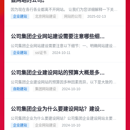
做网站的公司。
因为现在各行各业都离不开网站。 让我们为您详细解释一下关于
“做网站的公司”这个概念，以及您可以如何选择合适的公司来帮您
企业建站
北京网站建设
网站的公司
2025-02-13
搭建网站。做网站的公......
公司集团企业网站建设需要注意哪些细节？
公司集团企业网站建设需要注意以下细节：一、明确网站建设目
标在建设网站之前，公司集团企业应明确网站的建设目标。例
企业建站
ssl证书
2024-10-11
如，是为了提升企业形象、拓展市......
公司集团企业建设网站的预算大概是多少？
公司集团企业建设网站的预算因多种因素而异，以下是大致的预
算范围：基础型网站预算范围：如果选择模板建站，费用可能在
自助建站
集团网站建设
2024-10-10
数千元到 1 万元左右。一些......
公司集团企业为什么要建设网站？建设网站的流程是怎样的？
公司集团企业为什么要建设网站？公司集团企业建设网站主要有
以下几个重要原因：在当今互联网时代，消费者从产品研究到查
企业建站
企业网站建设
2024-10-10