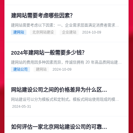
询地点和营业时间等各个方面都......
建网站需要考虑哪些因素？
建网站需要考虑以下因素：一、企业需求层面满足消费者需求：
在互联网时代，消费者在产品研究、查询地点和营业时间等方面
建网站
北京网站建设
企业建站
2024-10-09
都依赖互联网，因此企业需要一......
2024年建网站一般需要多少钱？
建网站的费用因多种因素而异，传诚信拥有 20 年高品质网站建设
经验，是成熟可靠的网络品牌建设合作伙伴。在长期的发展过程
建站公司
建网站
2024-10-09
中，积累了丰富的专业知......
网站建设公司之间的价格差异为什么区别大
网站建设可以分为模板式和定制式。模板式网站使用现成的模板
进行搭建，成本较低，适合小型企业或个体户。而定制式网站则
2024-05-31
需要根据客户的具体需求进行开......
如何评估一家北京网站建设公司的可靠性和安全性