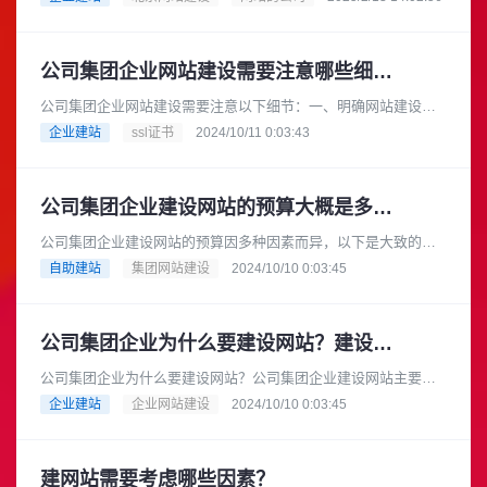
搭建网站。做网站的公......
公司集团企业网站建设需要注意哪些细节？
公司集团企业网站建设需要注意以下细节：一、明确网站建设目
标在建设网站之前，公司集团企业应明确网站的建设目标。例
企业建站
ssl证书
2024/10/11 0:03:43
如，是为了提升企业形象、拓展市......
公司集团企业建设网站的预算大概是多少？
公司集团企业建设网站的预算因多种因素而异，以下是大致的预
算范围：基础型网站预算范围：如果选择模板建站，费用可能在
自助建站
集团网站建设
2024/10/10 0:03:45
数千元到 1 万元左右。一些......
公司集团企业为什么要建设网站？建设网站的流程是怎样的？
公司集团企业为什么要建设网站？公司集团企业建设网站主要有
以下几个重要原因：在当今互联网时代，消费者从产品研究到查
企业建站
企业网站建设
2024/10/10 0:03:45
询地点和营业时间等各个方面都......
建网站需要考虑哪些因素？