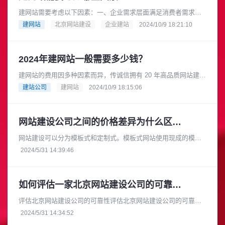
建网站需要考虑以下因素：一、企业需求层面满足消费者需求：
在互联网时代，消费者在产品研究、查询地点和营业时间等方面
建网站
北京网站建设
企业建站
2024/10/9 18:21:10
都依赖互联网，因此企业需要一......
2024年建网站一般需要多少钱？
建网站的费用因多种因素而异，传诚信拥有 20 年高品质网站建设
经验，是成熟可靠的网络品牌建设合作伙伴。在长期的发展过程
建站公司
建网站
2024/10/9 18:15:06
中，积累了丰富的专业知......
网站建设公司之间的价格差异为什么区别大
网站建设可以分为模板式和定制式。模板式网站使用现成的模板
进行搭建，成本较低，适合小型企业或个体户。而定制式网站则
2024/5/31 14:39:46
需要根据客户的具体需求进行开......
如何评估一家北京网站建设公司的可靠性和安全性
评估北京网站建设公司的可靠性评估北京网站建设公司的可靠性
时，您可以从以下几个方面进行考察：项目经验：查看公司的官
2024/5/31 14:34:52
方网站或参考案例，了解它们过......