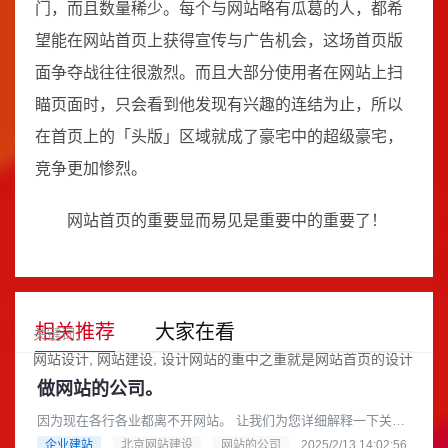
门，而且数量稀少。每个与网站略有瓜葛的人，都希
望能在网站首页上获得宣传与广告机会，这场首页版
面争夺战往往很激烈。而且大部分使用者在网站上扫
瞄页面时，只会看到他发现有兴趣的连结为止，所以
在首页上的「头版」区域就成了豪宅中的超级豪宅，
竞争更加惨烈。
网站首页的重要显而易见是重要中的重要了！
相关推荐
大家在看
关键词：
网站设计
网站建设
设计网站的重中之重就是网站首页的设计
做网站的公司。
因为现在各行各业都离不开网站。 让我们为您详细解释一下关于
“做网站的公司”这个概念，以及您可以如何选择合适的公司来帮您
企业建站
北京网站建设
网站的公司
2025/2/13 14:02:56