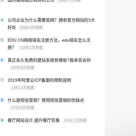
国内做网站比较好的公司
3
2880.7万热度
公司企业为什么需要官网？拥有官方网站的3大
4
好处
2580.3万热度
EDU.CN网络域名注册方法，edu域名怎么注
5
册？
2198.1万热度
真正永久免费的建站系统有哪些?我来告诉你
6
2076.8万热度
2019年阿里云ICP备案的限制说明
7
1967.2万热度
什么是短信营销？使用短信营销的优缺点
8
1752.9万热度
餐厅网站设计,提升餐厅形象
9
1743.1万热度