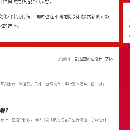
计师提供更多选择和灵感。
文化和审美传统，同时也在不断地创新和探索新的可能
化的选择。
关键词：
自适应网站设计
字体
上可能会有一些差异。另外，台湾也有一些特殊的汉字，如「鳳」
骤？
求分析：在这个阶段，网站开发团队将与客户进行沟通，了解他们需
5