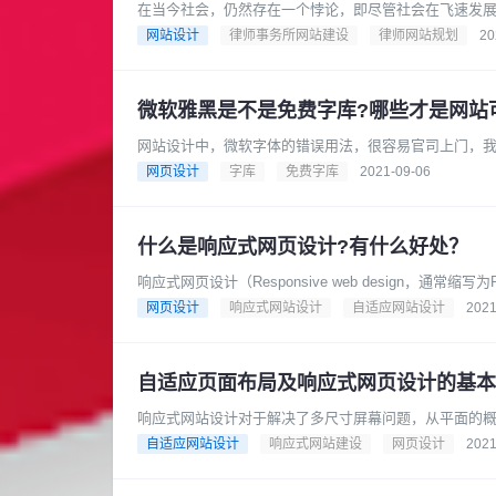
在当今社会，仍然存在一个悖论，即尽管社会在飞速发
的深入知识。甚至一些大公司和企业......
网站设计
律师事务所网站建设
律师网站规划
20
微软雅黑是不是免费字库?哪些才是网站
网站设计中，微软字体的错误用法，很容易官司上门，
库，做网站除了图片有版权注意以外......
网页设计
字库
免费字库
2021-09-06
什么是响应式网页设计?有什么好处？
响应式网页设计（Responsive web design，
计。扩展阅读......
网页设计
响应式网站设计
自适应网站设计
2021
自适应页面布局及响应式网页设计的基本
响应式网站设计对于解决了多尺寸屏幕问题，从平面的
或英寸，或任何边界的限制，会让人......
自适应网站设计
响应式网站建设
网页设计
2021