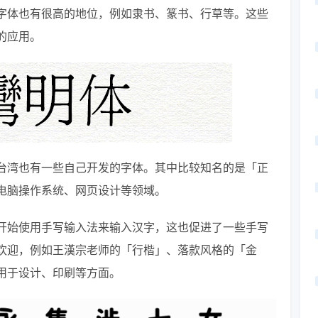
字体也有很高的地位，例如隶书、篆书、行草等。这些
的应用。
台湾也有一些自己开发的字体。其中比较知名的是「正
电脑操作系统、网页设计等领域。
开始使用手写输入法来输入汉字，这也促进了一些手写
欢迎，例如王漢宗老师的「行楷」、落款风格的「金
用于设计、印刷等方面。