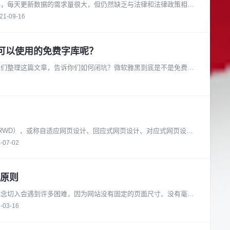
展，每天更新数据的需求量很大，但仍然缺乏与法律和法律政策相关
21-09-16
可以使用的免费字库呢？
我们整理这篇文章，告诉你们如何闭坑？微软雅黑到底是不是免费字
通常缩写为RWD），或称自适应网页设计、回应式网页设计、对应式网页设
-07-02
原则
概念切入会遇到许多困难，因为网站没有固定的页面尺寸、没有毫米
-03-16