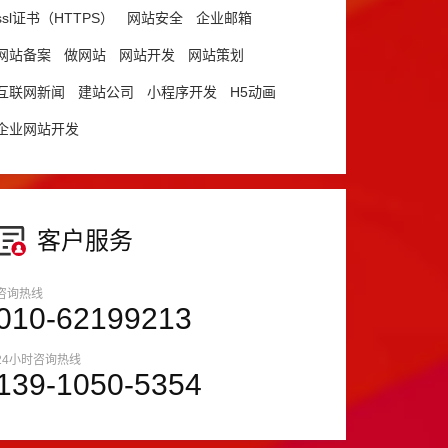
ssl证书（HTTPS）
网站安全
企业邮箱
网站备案
做网站
网站开发
网站策划
互联网新闻
建站公司
小程序开发
H5动画
企业网站开发
客户服务
咨询热线
010-62199213
24小时咨询热线
139-1050-5354