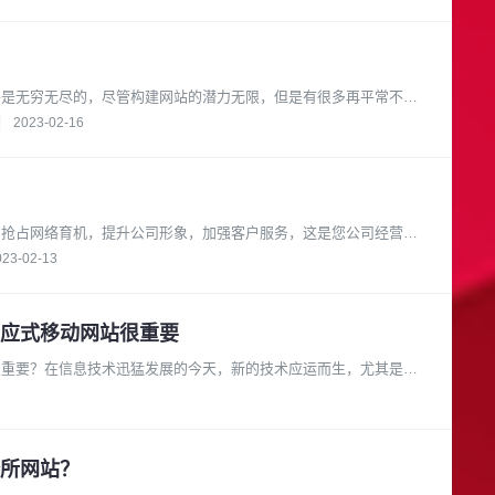
乎是无穷无尽的，尽管构建网站的潜力无限，但是有很多再平常不过
2023-02-16
中，抢占网络育机，提升公司形象，加强客户服务，这是您公司经营的
023-02-13
应式移动网站很重要
很重要？在信息技术迅猛发展的今天，新的技术应运而生，尤其是移
所网站？