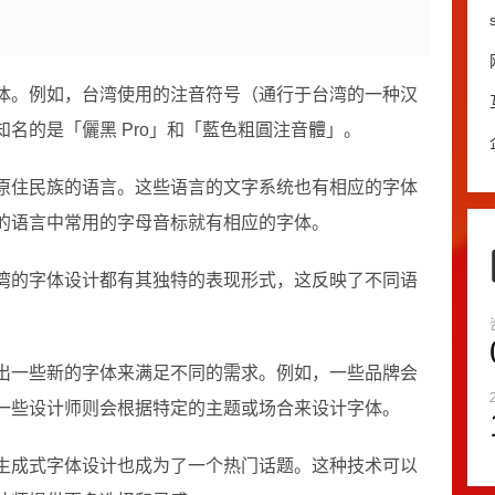
体。例如，台湾使用的注音符号（通行于台湾的一种汉
名的是「儷黑 Pro」和「藍色粗圓注音體」。
原住民族的语言。这些语言的文字系统也有相应的字体
的语言中常用的字母音标就有相应的字体。
湾的字体设计都有其独特的表现形式，这反映了不同语
出一些新的字体来满足不同的需求。例如，一些品牌会
一些设计师则会根据特定的主题或场合来设计字体。
生成式字体设计也成为了一个热门话题。这种技术可以