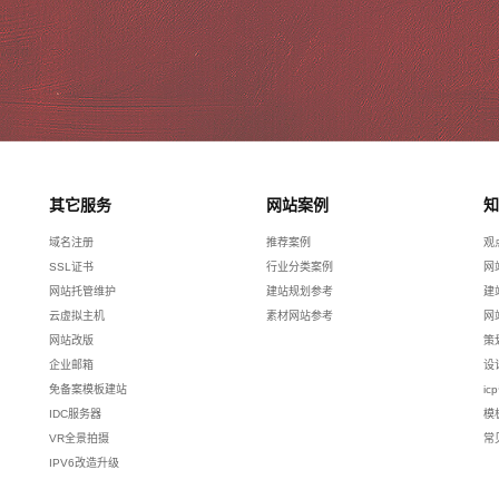
其它服务
网站案例
知
域名注册
推荐案例
观
SSL证书
行业分类案例
网
网站托管维护
建站规划参考
建
云虚拟主机
素材网站参考
网
网站改版
策
企业邮箱
设
免备案模板建站
ic
IDC服务器
模
VR全景拍摄
常
IPV6改造升级