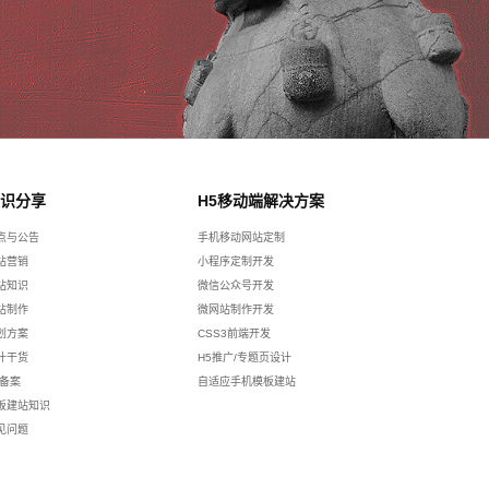
识分享
H5移动端解决方案
点与公告
手机移动网站定制
站营销
小程序定制开发
站知识
微信公众号开发
站制作
微网站制作开发
划方案
CSS3前端开发
计干货
H5推广/专题页设计
p备案
自适应手机模板建站
板建站知识
见问题