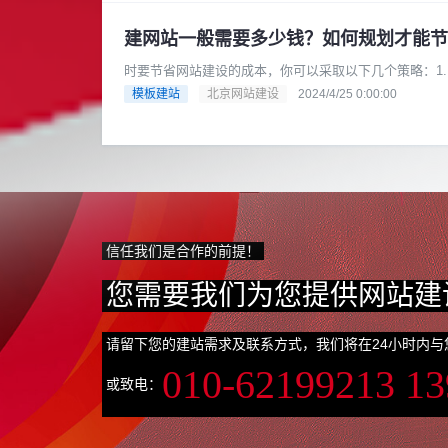
建网站一般需要多少钱？如何规划才能节
时要节省网站建设的成本，你可以采取以下几个策略：1
类型。例如，如果你的业务相对......
模板建站
北京网站建设
2024/4/25 0:00:00
信任我们是合作的前提！
您需要我们为您提供网站建
请留下您的建站需求及联系方式，我们将在24小时内与
010-62199213 1
或致电：