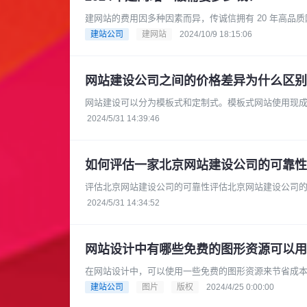
建网站的费用因多种因素而异，传诚信拥有 20 年高
过程中，积累了丰富的专业知......
建站公司
建网站
2024/10/9 18:15:06
网站建设公司之间的价格差异为什么区别
网站建设可以分为模板式和定制式。模板式网站使用现
站则需要根据客户的具体需求进行开......
2024/5/31 14:39:46
如何评估一家北京网站建设公司的可靠性
评估北京网站建设公司的可靠性评估北京网站建设公司
的官方网站或参考案例，了解它们过......
2024/5/31 14:34:52
网站设计中有哪些免费的图形资源可以用
在网站设计中，可以使用一些免费的图形资源来节省成
的：Pixabay: Pixaba......
建站公司
图片
版权
2024/4/25 0:00:00