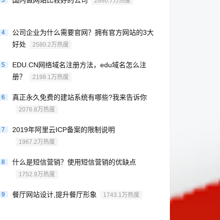
国内做网站比较好的公司
3
2880.7万热度
公司企业为什么需要官网？拥有官方网站的3大
4
好处
2580.2万热度
EDU.CN网络域名注册方法，edu域名怎么注
5
册？
2198.1万热度
真正永久免费的建站系统有哪些?我来告诉你
6
2076.8万热度
2019年阿里云ICP备案的限制说明
7
1967.2万热度
什么是短信营销？使用短信营销的优缺点
8
1752.9万热度
餐厅网站设计,提升餐厅形象
9
1743.1万热度