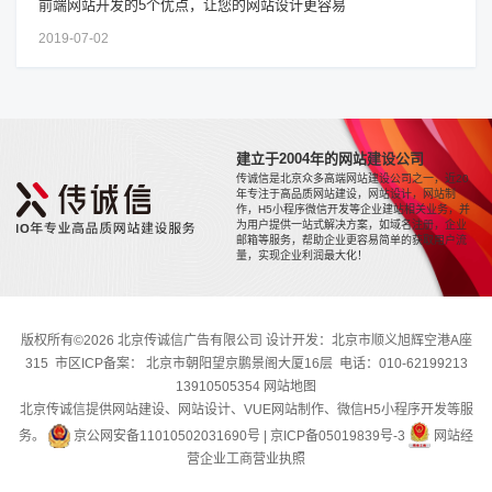
前端网站开发的5个优点，让您的网站设计更容易
2019-07-02
建立于2004年的网站建设公司
传诚信是北京众多高端网站建设公司之一，近20
年专注于高品质网站建设，网站设计，网站制
作，H5小程序微信开发等企业建站相关业务，并
为用户提供一站式解决方案，如域名注册，企业
邮箱等服务，帮助企业更容易简单的获取用户流
量，实现企业利润最大化！
版权所有©2026 北京传诚信广告有限公司 设计开发：北京市顺义旭辉空港A座
315 市区ICP备案： 北京市朝阳望京鹏景阁大厦16层 电话：010-62199213
13910505354
网站地图
北京传诚信提供网站建设、网站设计、VUE网站制作、微信H5小程序开发等服
务。
京公网安备11010502031690号
|
京ICP备05019839号-3
网站经
营企业工商营业执照