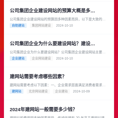
公司集团企业建设网站的预算大概是多少？
公司集团企业建设网站的预算因多种因素而异，以下是大致的预
算范围：基础型网站预算范围：如果选择模板建站，费用可能在
自助建站
集团网站建设
2024-10-10
数千元到 1 万元左右。一些......
公司集团企业为什么要建设网站？建设网站的流程是怎样的？
公司集团企业为什么要建设网站？公司集团企业建设网站主要有
以下几个重要原因：在当今互联网时代，消费者从产品研究到查
企业建站
企业网站建设
2024-10-10
询地点和营业时间等各个方面都......
建网站需要考虑哪些因素？
建网站需要考虑以下因素：一、企业需求层面满足消费者需求：
在互联网时代，消费者在产品研究、查询地点和营业时间等方面
建网站
北京网站建设
企业建站
2024-10-09
都依赖互联网，因此企业需要一......
2024年建网站一般需要多少钱？
建网站的费用因多种因素而异，传诚信拥有 20 年高品质网站建设