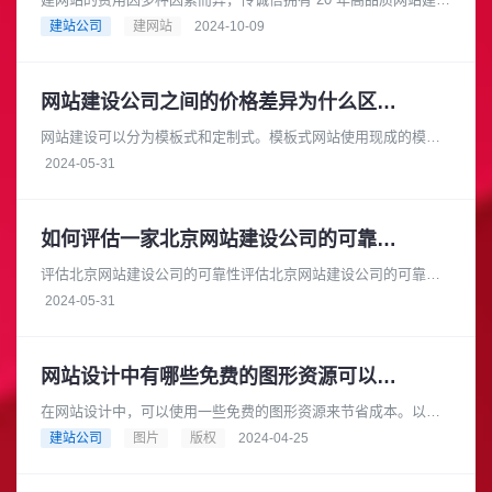
经验，是成熟可靠的网络品牌建设合作伙伴。在长期的发展过程
建站公司
建网站
2024-10-09
中，积累了丰富的专业知......
网站建设公司之间的价格差异为什么区别大
网站建设可以分为模板式和定制式。模板式网站使用现成的模板
进行搭建，成本较低，适合小型企业或个体户。而定制式网站则
2024-05-31
需要根据客户的具体需求进行开......
如何评估一家北京网站建设公司的可靠性和安全性
评估北京网站建设公司的可靠性评估北京网站建设公司的可靠性
时，您可以从以下几个方面进行考察：项目经验：查看公司的官
2024-05-31
方网站或参考案例，了解它们过......
网站设计中有哪些免费的图形资源可以用于商业目的
在网站设计中，可以使用一些免费的图形资源来节省成本。以下
是一些提供免费图形资源的网站，它们都可以用于商业目的：
建站公司
图片
版权
2024-04-25
Pixabay: Pixaba......