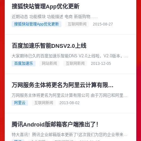
搜狐快站管理App优化更新
近期动态 功能模块 功能描述 电商 新版购物......
搜狐快站管理App优化更新
互联网新闻
2015-08-27
百度加速乐智能DNSV2.0上线
大家期待已久的百度加速乐智能DNS V2.0上线啦，V2.0版本，电
信，联通...可随意选择；加速回源，可随意搭配；搜索引擎直接
百度加速乐
网站新闻
互联网新闻
2013-12-05
取源。从这一......
万网服务主体将更名为阿里云计算有限公司。
万网服务主体将更名为阿里云计算有限公司 由于万网已和阿里云
合并，从2013年8月5日零时起，原www......
阿里云
互联网新闻
2013-08-02
腾讯Android版邮箱客户端推出了！
特大喜讯！腾讯企业邮箱版本更新了!这次我们为您的企业带来更