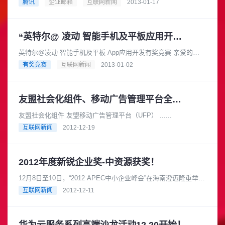
多新功能，同时优化了管理后台的多处操作。 1、roid版邮箱客户
腾讯
企业邮箱
互联网新闻
2013-01-17
端推出 现在，QQ......
“英特尔@ 凌动 智能手机及平板应用开发有奖竞赛”火热开赛。
英特尔@凌动 智能手机及平板 App应用开发有奖竞赛 亲爱的
Testin......
有奖竞赛
互联网新闻
2013-01-02
友盟社会化组件、移动广告管理平台全新上线！
友盟社会化组件 友盟移动广告管理平台（UFP） ......
互联网新闻
2012-12-19
2012年度新锐企业奖-中资源获奖！
12月8日至10日，“2012 APEC中小企业峰会”在海南澄迈隆重举
行。厦门市中资源网络服务有限公司凭借其优秀的产品、良好的
互联网新闻
2012-12-11
服务质量及市场......