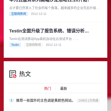
华为云服务系列高端沙龙活动12.20开始！
云计算已然渗入了社会的每个角落，越来越多的企业先后升级部
署了满足自身需求的私有云环节。但是在如今的这个信息时代，
互联网新闻
2012-12-11
数据量正以几何速度在膨胀，为......
Testin全面升级了报告系统、错误分析系统。
Testin云测试移动App真机自动化云测试平台 ......
Testin
互联网新闻
2012-12-11
热文
热门
最新
推荐一些国外的主色调是黄颜色网站。
1
14903.1万热度