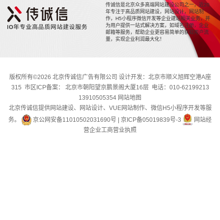
传诚信是北京众多高端网站建设公司之一，近20
年专注于高品质网站建设，网站设计，网站制
作，H5小程序微信开发等企业建站相关业务，并
为用户提供一站式解决方案，如域名注册，企业
邮箱等服务，帮助企业更容易简单的获取用户流
量，实现企业利润最大化！
版权所有©2026 北京传诚信广告有限公司 设计开发：北京市顺义旭辉空港A座
315 市区ICP备案： 北京市朝阳望京鹏景阁大厦16层 电话：010-62199213
13910505354
网站地图
北京传诚信提供网站建设、网站设计、VUE网站制作、微信H5小程序开发等服
务。
京公网安备11010502031690号
|
京ICP备05019839号-3
网站经
营企业工商营业执照