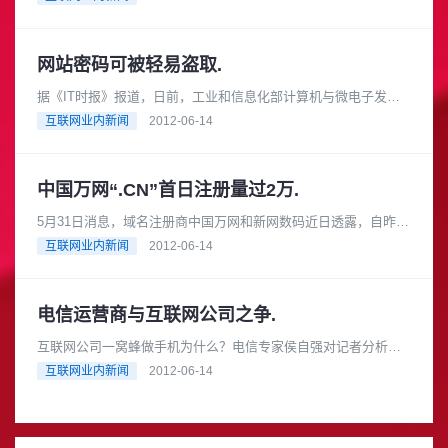
个政府网站想要查询什么政策......
网站密码可被轻易盗取.
据《IT时报》报道，日前，工业和信息化部计算机与微电子发展
研究中心(中国软件测评中心)等部门发布的《网站用户口令处理安
互联网业内新闻
2012-06-14
全性外部测评报告》(以......
中国万网“.CN”首日注册量过2万.
5月31日消息，域名注册商中国万网和新网数码近日透露，自昨日
零时至今日零时，已分别有过2万个“.CN”和“.中国”域名在这两家注
互联网业内新闻
2012-06-14
册商处成功注......
电信运营商与互联网公司之争.
互联网公司一窝蜂做手机为什么？电信专家侯自强对记者分析
说，互联网公司涌入手机终端，是因为定制手机能够有助于他们
互联网业内新闻
2012-06-14
争夺移动互联网入口。 电信运营......