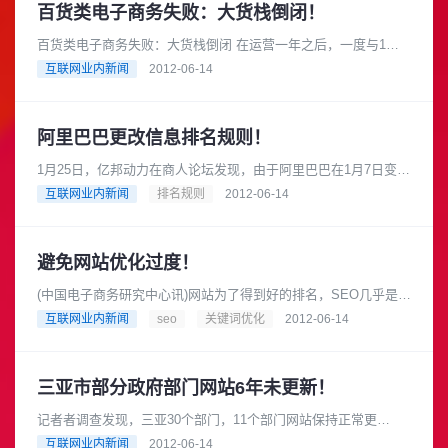
百货类电子商务失败：大货栈倒闭！
百货类电子商务失败：大货栈倒闭 在运营一年之后，一度与1号
店并称“沪上电子商超双雄”的网上购物平台“大货栈”即将走到尽
互联网业内新闻
2012-06-14
头。因股东丧失......
阿里巴巴更改信息排名规则！
1月25日，亿邦动力在商人论坛发现，由于阿里巴巴在1月7日变换
了一次信息搜索排名规则，而引发了大批诚信通会员聚集在阿里
互联网业内新闻
排名规则
2012-06-14
巴巴商人论坛集体表达不......
避免网站优化过度！
(中国电子商务研究中心讯)网站为了得到好的排名，SEO几乎是必
须要做的，但是凡事都要有个度，SEO同样会优化过度，所以如
互联网业内新闻
seo
关键词优化
2012-06-14
何正确地掌握这个度，......
三亚市部分政府部门网站6年未更新！
记者者调查发现，三亚30个部门，11个部门网站保持正常更
新 三亚科工信局网站6年未更新 如果你满怀期待地打开某
互联网业内新闻
2012-06-14