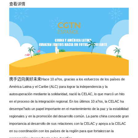
查看详情
携手迈向美好未来
Hace 10 a?os, gracias a los esfuerzos de los países de
América Latina y el Caribe (ALC) para lograr la independencia y la
autosuperación mediante la solidaridad, nació la CELAC, lo que marcó un hito
en el proceso de la integración regional. En los últimos 10 a?os, la CELAC ha
desempe?ado un papel importante en el mantenimiento de la paz y la estabilidad
regionales y en la promoción del desarrollo común. La parte china concede gran
importancia al desarrollo de sus relaciones con la CELAC y apoya a la CELAC
en su coordinación con los países de la región para que fortalezcan la