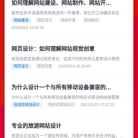
如何理解网站建设、网站制作、网站开发、网页设计？
虽然这些术语通常用来描述同一件事情，但它们之间确实存在一
些区别。一般来说：01网站建设网站建设是指创造一个新的网
网站建设
网页设计
网站开发
网站制作
站，包括所有必要的元素，如页......
2023/3/22 15:04:19
网页设计：如何理解网站视觉创意
视觉创意是指通过视觉语言，运用不同的视觉元素和设计原则来
表达出感性、具有艺术性或创新性的概念、思想或信息。它包括
网页设计
视觉创意
2023/3/14 15:29:45
平面设计、插画、摄影、动画、......
为什么设计一个与所有移动设备兼容的响应式移动网站很重要
为什么设计一个与所有移动设备兼容的响应式移动网站很重要？
在信息技术迅猛发展的今天，新的技术应运而生，尤其是移动技
自适应网站设计
响应式网站设计
2022/11/15 17:27:21
术，满足了用户日常生活的一切......
专业的旅游网站设计
旅游业正在成为一个潜在的领域，为用户带来许多经济利益，尤