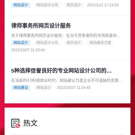
其是在人们生活水平提高的情况下。现在，对旅行和享受生活的
网站设计
网站设计公司
网页设计
2022/11/1 17:24:56
需求不断增长，使得旅游业在经......
律师事务所网页设计服务
关于律师事务所网页设计服务：在当今竞争激烈的市场和复杂的
Covid形势下，在线工作的趋势得到了加强。因此，拥有一个功能
网站设计
网站设计公司
网页设计
网站建设方案
齐全的优质网站将有助于......
2022/10/27 11:20:44
5种选择信誉良好的专业网站设计公司的方法
在当前的4.0科技商业时代，网站被认为是企业不可或缺的支撑工
具。特别是在最近的 Covid19 大流行期间，在线购物的增长趋势
网站建设
网站设计
2022/10/27 11:04:45
促进了电子商务......
热文