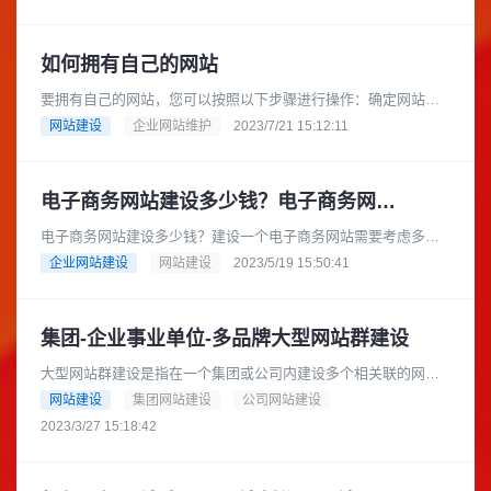
如何拥有自己的网站
要拥有自己的网站，您可以按照以下步骤进行操作：确定网站需
求：首先，您需要明确自己的网站需求和目标。确定您想要创建
网站建设
企业网站维护
2023/7/21 15:12:11
的网站类型（例如博客、电子商......
电子商务网站建设多少钱？电子商务网站建设流程有哪些？
电子商务网站建设多少钱？建设一个电子商务网站需要考虑多个
方面，包括功能、设计、安全等等。具体费用和流程则因项目而
企业网站建设
网站建设
2023/5/19 15:50:41
异，以下是一些可能的参考。费......
集团-企业事业单位-多品牌大型网站群建设
大型网站群建设是指在一个集团或公司内建设多个相关联的网
站，以实现品牌整合、营销推广等目的。常见的大型网站群包括
网站建设
集团网站建设
公司网站建设
企业官网、产品展示网站、电子商......
2023/3/27 15:18:42