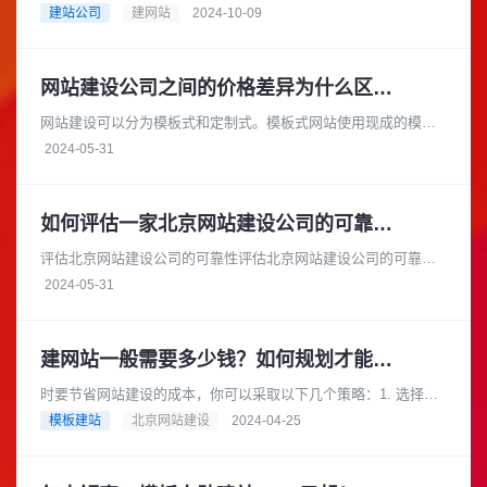
经验，是成熟可靠的网络品牌建设合作伙伴。在长期的发展过程
建站公司
建网站
2024-10-09
中，积累了丰富的专业知......
网站建设公司之间的价格差异为什么区别大
网站建设可以分为模板式和定制式。模板式网站使用现成的模板
进行搭建，成本较低，适合小型企业或个体户。而定制式网站则
2024-05-31
需要根据客户的具体需求进行开......
如何评估一家北京网站建设公司的可靠性和安全性
评估北京网站建设公司的可靠性评估北京网站建设公司的可靠性
时，您可以从以下几个方面进行考察：项目经验：查看公司的官
2024-05-31
方网站或参考案例，了解它们过......
建网站一般需要多少钱？如何规划才能节省成本？
时要节省网站建设的成本，你可以采取以下几个策略：1. 选择合
适的网站类型根据你的业务需求和预算，选择适合你的网站类
模板建站
北京网站建设
2024-04-25
型。例如，如果你的业务相对......