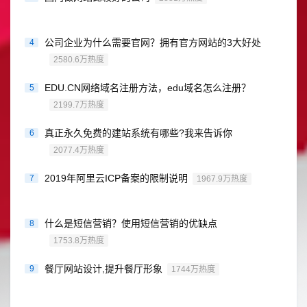
公司企业为什么需要官网？拥有官方网站的3大好处
4
2580.6万热度
EDU.CN网络域名注册方法，edu域名怎么注册？
5
2199.7万热度
真正永久免费的建站系统有哪些?我来告诉你
6
2077.4万热度
2019年阿里云ICP备案的限制说明
7
1967.9万热度
什么是短信营销？使用短信营销的优缺点
8
1753.8万热度
餐厅网站设计,提升餐厅形象
9
1744万热度