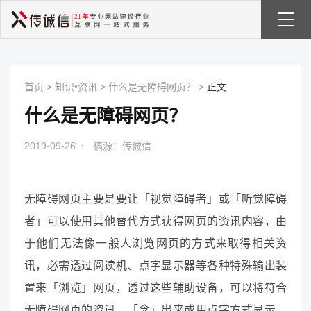
首页
>
知识•资讯
>
什么是无障碍网页？
>
正文
什么是无障碍网页？
2019-09-26
·
稿源：传诚信
无障碍网页主要是要让「视觉障碍者」或「听觉障碍
者」可以使用其他替代方式获得网页的资讯内容，由
于他们无法像一般人浏览网页的方式来取得相关资
讯，必需透过阅读机、点字显示器等各种特殊输出装
置来「浏览」网页，透过这些辅助设备，可以将符合
无障碍网页的资讯，「念」出来或用点字方式显示，