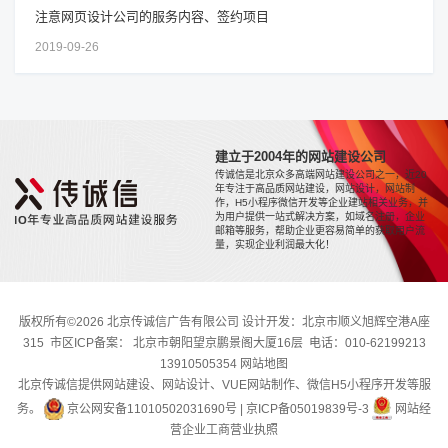
注意网页设计公司的服务内容、签约项目
2019-09-26
建立于2004年的网站建设公司
传诚信是北京众多高端网站建设公司之一，近20
年专注于高品质网站建设，网站设计，网站制
作，H5小程序微信开发等企业建站相关业务，并
为用户提供一站式解决方案，如域名注册，企业
邮箱等服务，帮助企业更容易简单的获取用户流
量，实现企业利润最大化！
版权所有©2026 北京传诚信广告有限公司 设计开发：北京市顺义旭辉空港A座
315 市区ICP备案： 北京市朝阳望京鹏景阁大厦16层 电话：010-62199213
13910505354
网站地图
北京传诚信提供网站建设、网站设计、VUE网站制作、微信H5小程序开发等服
务。
京公网安备11010502031690号
|
京ICP备05019839号-3
网站经
营企业工商营业执照