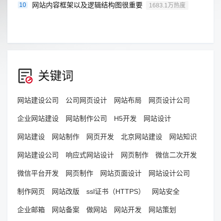
网站内容框架以及逻辑结构图很重要
10
1683.1万热度
关键词
网站建设公司
公司网页设计
网站布局
网页设计公司
企业网站建设
网站制作公司
H5开发
网站设计
网站建设
网站制作
网页开发
北京网站建设
网站知识
网站建设公司
响应式网站设计
网页制作
微信二次开发
微信平台开发
网页制作
网站页面设计
网站设计公司
制作网页
网站改版
ssl证书（HTTPS）
网站安全
企业邮箱
网站备案
做网站
网站开发
网站策划