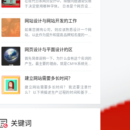
在现代日系网页设计中，排版问题通常仅限
于决定使用哪种字体。 日本是个网页设计
风气很盛行的国家，除了各行各业、网路活
动、个人网站等是很普遍的事情，同时日本
网站设计与网站开发的工作
也是视觉设计素养相当高的国家，因此日本
的网页设计的具有参考价值
内容及区别有那些？
如果您拥有公司，则应该熟悉设计一个网
站，以此作为提升和提高品牌知名度的一种
方式，因为如今，商人无法忽略使用该网站
的重要性。
网页设计与平面设计的区
别。
首先简单说明一下，为什么会有这个名词的
产生。最主要的理由，就是CMYK系统无法
表现所有的颜色。例如RGB的色域就和
CMYK不同，换句话说，某些RGB能呈现的
建立网站需要多长时间？
颜色，在CMYK中是表示不出来的。
建立网站需要多长时间？ 我还要注意什
么？ 以下将描述生产过程的时间和基于常
见网站建设类型的预防措施。
关键词