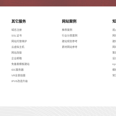
其它服务
网站案例
知
域名注册
推荐案例
观
SSL证书
行业分类案例
网
网站托管维护
建站规划参考
建
云虚拟主机
素材网站参考
网
网站改版
策
企业邮箱
设
免备案模板建站
ic
IDC服务器
模
VR全景拍摄
常
IPV6改造升级