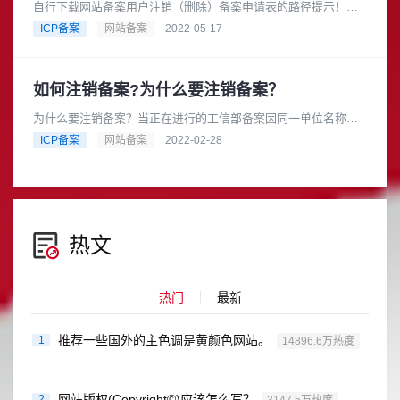
自行下载网站备案用户注销（删除）备案申请表的路径提示！河
北省网站备案用户注销（删除）流程（疫情前版本）填写河北省
ICP备案
网站备案
2022-05-17
ICP网站备案注销申请表，寄......
如何注销备案?为什么要注销备案？
为什么要注销备案？当正在进行的工信部备案因同一单位名称名
下的已备案域名网站影响而无法新增备案时可以考虑注销之前的
ICP备案
网站备案
2022-02-28
网站域名备案，或者其他特殊原......
热文
热门
最新
推荐一些国外的主色调是黄颜色网站。
1
14896.6万热度
网站版权(Copyright©)应该怎么写？
2