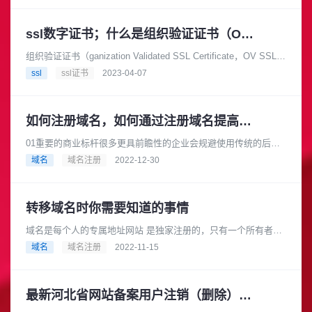
ssl数字证书；什么是组织验证证书（OV SSL）
组织验证证书（ganization Validated SSL Certificate，OV SSL）
是一种SSL证书类型，它比域名验证证书......
ssl
ssl证书
2023-04-07
如何注册域名，如何通过注册域名提高品牌竞争力？
01重要的商业标杆很多更具前瞻性的企业会规避使用传统的后缀
域名，以此通过域名开启差异化竞争。而更为重要的是，注重数
域名
域名注册
2022-12-30
字技术的企业初创者或营销人......
转移域名时你需要知道的事情
域名是每个人的专属地址网站 是独家注册的，只有一个所有者。
所以当你要转移域名时，企业往往要办理转移手续。关注传诚信
域名
域名注册
2022-11-15
的文章，了解更多关于域名转......
最新河北省网站备案用户注销（删除）流程