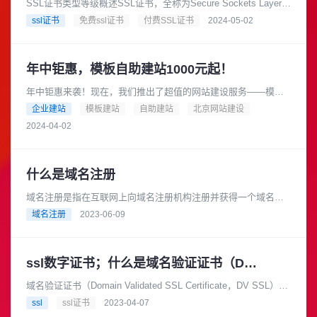
SSL证书类型等级概述SSL证书，全称为Secure Sockets Layer证
书，是一种数字证书，用于确保数据在客户端和服务器之间传输
ssl证书
免费ssl证书
付费SSL证书
2024-05-02
的......
年中钜惠，模板自助建站1000元起！
年中钜惠来袭！现在，我们推出了超值的网站建设服务——模板
自助建站，只需1000元起！是的，你没有听错，只要1000元，就
企业建站
模板建站
自助建站
北京网站建设
可以拥有一个专业的网......
2024-04-02
什么是域名注册
域名注册是指在互联网上向域名注册机构注册并获得一个域名的
过程。域名是互联网上的一个地址，类似于门牌号码，方便用户
域名注册
2023-06-09
访问网站。域名注册是建立网站......
ssl数字证书；什么是域名验证证书（DV SSL）
域名验证证书（Domain Validated SSL Certificate，DV SSL）是
最基本的SSL证书类型之一。它通过验证网站的......
ssl
ssl证书
2023-04-07