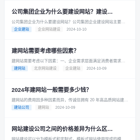
公司集团企业为什么要建设网站？建设网站的流程是怎样的？
公司集团企业为什么要建设网站？公司集团企业建设网站主要有
以下几个重要原因：在当今互联网时代，消费者从产品研究到查
企业建站
企业网站建设
2024-10-10
询地点和营业时间等各个方面都......
建网站需要考虑哪些因素？
建网站需要考虑以下因素：一、企业需求层面满足消费者需求：
在互联网时代，消费者在产品研究、查询地点和营业时间等方面
建网站
北京网站建设
企业建站
2024-10-09
都依赖互联网，因此企业需要一......
2024年建网站一般需要多少钱？
建网站的费用因多种因素而异，传诚信拥有 20 年高品质网站建设
经验，是成熟可靠的网络品牌建设合作伙伴。在长期的发展过程
建站公司
建网站
2024-10-09
中，积累了丰富的专业知......
网站建设公司之间的价格差异为什么区别大
网站建设可以分为模板式和定制式。模板式网站使用现成的模板