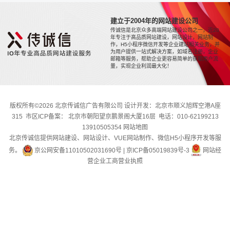
建立于2004年的网站建设公司
传诚信是北京众多高端网站建设公司之一，近20
年专注于高品质网站建设，网站设计，网站制
作，H5小程序微信开发等企业建站相关业务，并
为用户提供一站式解决方案，如域名注册，企业
邮箱等服务，帮助企业更容易简单的获取用户流
量，实现企业利润最大化！
版权所有©2026 北京传诚信广告有限公司 设计开发：北京市顺义旭辉空港A座
315 市区ICP备案： 北京市朝阳望京鹏景阁大厦16层 电话：010-62199213
13910505354
网站地图
北京传诚信提供网站建设、网站设计、VUE网站制作、微信H5小程序开发等服
务。
京公网安备11010502031690号
|
京ICP备05019839号-3
网站经
营企业工商营业执照