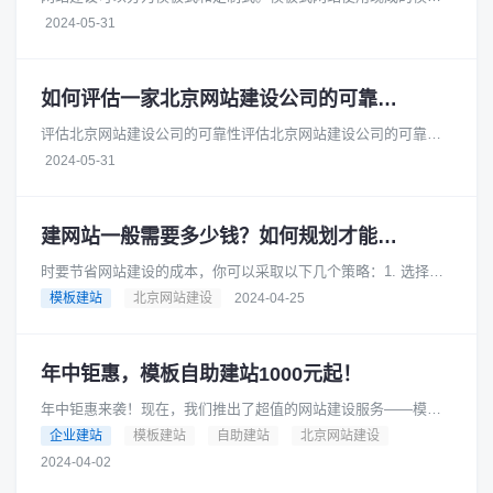
进行搭建，成本较低，适合小型企业或个体户。而定制式网站则
2024-05-31
需要根据客户的具体需求进行开......
如何评估一家北京网站建设公司的可靠性和安全性
评估北京网站建设公司的可靠性评估北京网站建设公司的可靠性
时，您可以从以下几个方面进行考察：项目经验：查看公司的官
2024-05-31
方网站或参考案例，了解它们过......
建网站一般需要多少钱？如何规划才能节省成本？
时要节省网站建设的成本，你可以采取以下几个策略：1. 选择合
适的网站类型根据你的业务需求和预算，选择适合你的网站类
模板建站
北京网站建设
2024-04-25
型。例如，如果你的业务相对......
年中钜惠，模板自助建站1000元起！
年中钜惠来袭！现在，我们推出了超值的网站建设服务——模板
自助建站，只需1000元起！是的，你没有听错，只要1000元，就
企业建站
模板建站
自助建站
北京网站建设
可以拥有一个专业的网......
2024-04-02