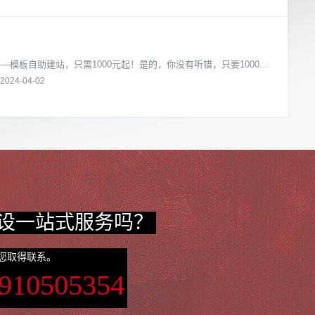
模板自助建站，只需1000元起！是的，你没有听错，只要1000
2024-04-02
设一站式服务吗？
您取得联系。
3910505354