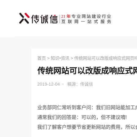
首页
>
知识•资讯
>
传统网站可以改版成响应式网页
传统网站可以改版成响应式
2019-12-04
·
稿源：传诚信
业务部同仁常听到客户问：我们旧网站能加工成
通常我们的回答是：可以的，但不建议唷!
我们了解客户想要节省更新网站的费用，所以