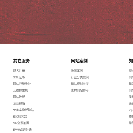
其它服务
网站案例
知
域名注册
推荐案例
观
SSL证书
行业分类案例
网
网站托管维护
建站规划参考
建
云虚拟主机
素材网站参考
网
网站改版
策
企业邮箱
设
免备案模板建站
ic
IDC服务器
模
VR全景拍摄
常
IPV6改造升级