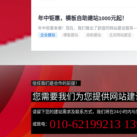
年中钜惠，模板自助建站1000元起！
年中钜惠来袭！现在，我们推出了超值的网站建设服务——
元，就可以拥有一个专业的网......
企业建站
模板建站
自助建站
北京网站建设
信任我们是合作的前提！
您需要我们为您提供网站建
请留下您的建站需求及联系方式，我们将在24小时内与
010-62199213 1
或致电：