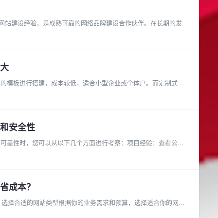
品质网站建设经验，是成熟可靠的网络品牌建设合作伙伴。在长期的发展
大
成的模板进行搭建，成本较低，适合小型企业或个体户。而定制式网
和安全性
的可靠性时，您可以从以下几个方面进行考察：项目经验：查看公司
省成本？
. 选择合适的网站类型根据你的业务需求和预算，选择适合你的网站