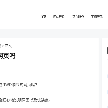
首页
网站建设
其它服务
案例展示
吗
>
正文
网页吗
RWD响应式网页吗?
会细心地说明原因以及优缺点。