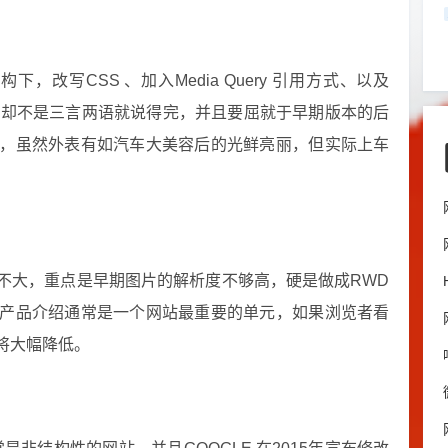
改写CSS 、加入Media Query 引用方式、以及
的细节却不是三言两语就说得完，并且要屈就于早期版本的后
，虽然外表有如汽车大美容后的光鲜亮丽，但实际上车
不大，重点是早期图片的解析度不够高，硬是做成RWD
产品介绍通常是一个网站最重要的单元，如果浏览者看
将大幅降低。