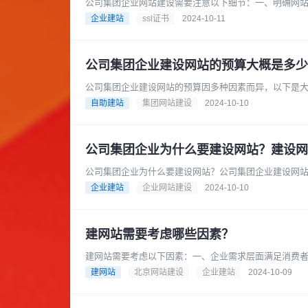
公司集团企业网站建设需要注意以下细节：一、明确网
例如，是为了提升企业形象、拓展市......
企业建站
ssl证书
2024-10-11
公司集团企业建设网站的预算大概是多少
公司集团企业建设网站的预算因多种因素而异，以下是
能在数千元到 1 万元左右。一些......
自助建站
集团网站建设
2024-10-10
公司集团企业为什么要建设网站？建设网
公司集团企业为什么要建设网站？公司集团企业建设网
到查询地点和营业时间等各个方面都......
企业建站
企业网站建设
2024-10-10
建网站需要考虑哪些因素？
建网站需要考虑以下因素：一、企业需求层面满足消费
方面都依赖互联网，因此企业需要一......
建网站
北京网站建设
企业建站
2024-10-09