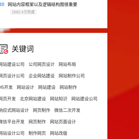
网站内容框架以及逻辑结构图很重要
10
1682.4万热度
关键词
网站建设公司
公司网页设计
网站布局
网页设计公司
企业网站建设
网站制作公司
H5开发
网站设计
网站建设
网站制作
网页开发
北京网站建设
网站知识
网站建设公司
响应式网站设计
网页制作
微信二次开发
微信平台开发
网页制作
网站页面设计
网站设计公司
制作网页
网站改版