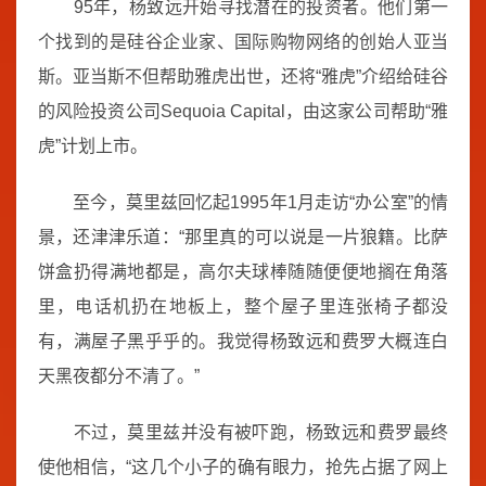
95年，杨致远开始寻找潜在的投资者。他们第一
个找到的是硅谷企业家、国际购物网络的创始人亚当
斯。亚当斯不但帮助雅虎出世，还将“雅虎”介绍给硅谷
的风险投资公司Sequoia Capital，由这家公司帮助“雅
虎”计划上市。
至今，莫里兹回忆起1995年1月走访“办公室”的情
景，还津津乐道：“那里真的可以说是一片狼籍。比萨
饼盒扔得满地都是，高尔夫球棒随随便便地搁在角落
里，电话机扔在地板上，整个屋子里连张椅子都没
有，满屋子黑乎乎的。我觉得杨致远和费罗大概连白
天黑夜都分不清了。”
不过，莫里兹并没有被吓跑，杨致远和费罗最终
使他相信，“这几个小子的确有眼力，抢先占据了网上