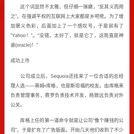
这个词显然不太雅，但仔细一琢磨，“反其义而用
之”。在强调平权的互联网上大家都是乡吧佬。为了增
加褒义色彩，后面加上了一个感叹号，于是就有了
“Yahoo！”。“没错，太好了，就是它了，这简直是神
谕(oracle)！”
成功上市
公司成立后，Sequoia还找来了一位合适的总经
理人选——蒂姆•库格，也是斯坦福的校友。由库格来
负责管理事务，费罗负责技术开发，杨致远负责对外
公关。
库格上任的第一道命令就是让公司“像个赚钱的公
司”，于是扩充了广告版面。开始几天他们收到了不少