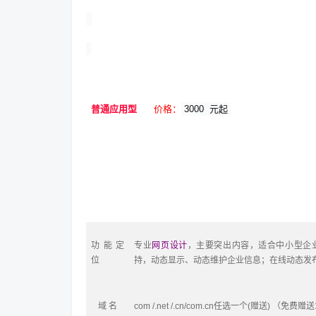
普通应用型
价格：
3000
元起
功能定
专业
网页设计
，主要突出内容，适合中小型企
位
持，动态显示、动态维护企业信息；在线动态发布
域 名
com /.net /.cn/com.cn
任选一个
(
赠送
) 
（免费赠送