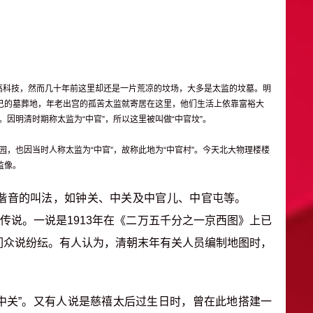
高科技，然而几十年前这里却还是一片荒凉的坟场，大多是太监的坟墓。明
自己的墓葬地，年老出宫的孤苦太监就寄居在这里，他们生活上依靠富裕大
因明清时期称太监为“中官”，所以这里被叫做“中官坟”。
也因当时人称太监为“中官”，故称此地为“中官村”。今天北大物理楼楼
监像。
”谐音的叫法，如钟关、中关及中官儿、中官屯等。
少传说。一说是1913年在《二万五千分之一京西图》上已
人们众说纷纭。有人认为，清朝末年有关人员编制地图时，
为“中关”。又有人说是慈禧太后过生日时，曾在此地搭建一