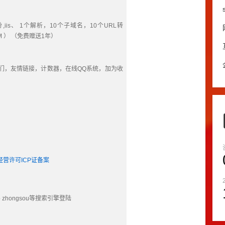
份
,iis
、 
1
个解析，
10
个子域名，
10
个
URL
转
M 
） （免费赠送
1
年）
们，友情链接，计数器，在线
QQ
系统，加为收
经营许可
ICP
证备案
o zhongsou
等搜索引擎登陆