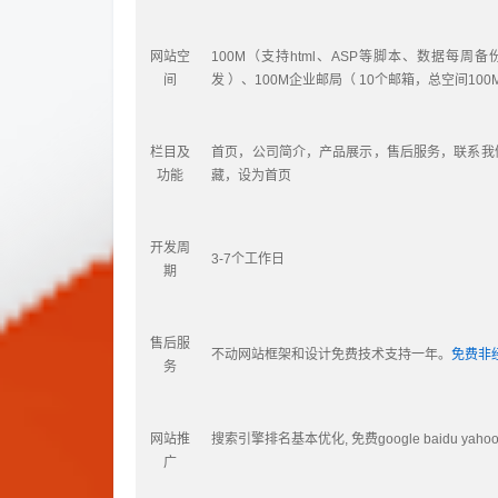
网站空
100M
（支持
html
、
ASP
等脚本、数据每周备
间
发 ）、
100M
企业邮局（ 
10
个邮箱，总空间
100
栏目及
首页，公司简介，产品展示，售后服务，联系我
功能
藏，设为首页
开发周
3-7
个工作日
期
售后服
不动网站框架和设计免费技术支持一年。
免费非
务
网站推
搜索引擎排名基本优化
, 
免费
google baidu yaho
广