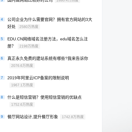
国内做网站比较好的公司
3
2880.4万热度
公司企业为什么需要官网？拥有官方网站的3大
4
好处
2580万热度
EDU.CN网络域名注册方法，edu域名怎么注
5
册？
2198万热度
真正永久免费的建站系统有哪些?我来告诉你
6
2076.6万热度
2019年阿里云ICP备案的限制说明
7
1967.1万热度
什么是短信营销？使用短信营销的优缺点
8
1752.6万热度
餐厅网站设计,提升餐厅形象
9
1742.8万热度