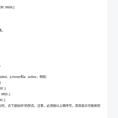
: #666;}
素。
。
、a:hover和a : active，例如：
}
30 ;}
 #f60 ;}
0 ;}
方时、点下鼠标时"的样式。注意，必须按以上顺序写，否则显示可能和你