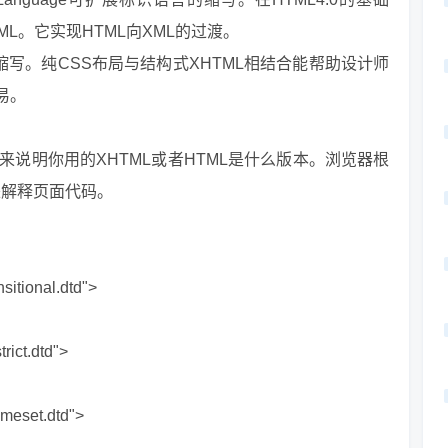
L。它实现HTML向XML的过渡。
层叠样式表的缩写。纯CSS布局与结构式XHTML相结合能帮助设计师
易。
主要用来说明你用的XHTML或者HTML是什么版本。浏览器根
)来解释页面代码。
sitional.dtd">
ict.dtd">
meset.dtd">