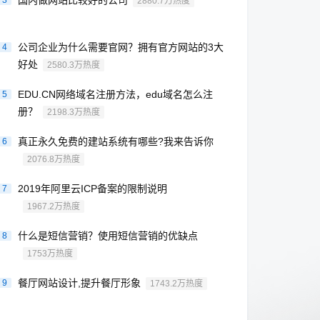
国内做网站比较好的公司
3
2880.7万热度
公司企业为什么需要官网？拥有官方网站的3大
4
好处
2580.3万热度
EDU.CN网络域名注册方法，edu域名怎么注
5
册？
2198.3万热度
真正永久免费的建站系统有哪些?我来告诉你
6
2076.8万热度
2019年阿里云ICP备案的限制说明
7
1967.2万热度
什么是短信营销？使用短信营销的优缺点
8
1753万热度
餐厅网站设计,提升餐厅形象
9
1743.2万热度