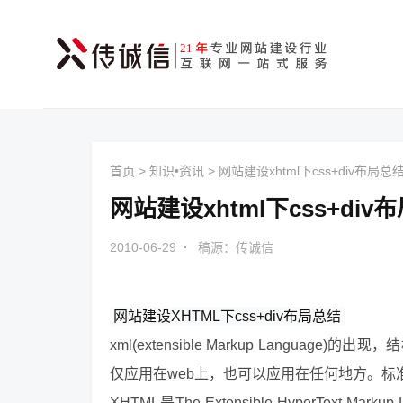
首页
>
知识•资讯
>
网站建设xhtml下css+div布局总
网站建设xhtml下css+div
2010-06-29
·
稿源：传诚信
网站建设
XHTML下
css+div布局
总结
xml(extensible Markup Langu
仅应用在web上，也可以应用在任何地方。标
XHTML是The Extensible HyperText