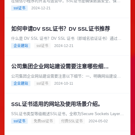
在微信小程序的开发与运营中，SSL证书是确保数据安全、保护
用户隐私和提升用户信任的重要工具。根据微信的相关要求，开
ssl证书
2024-12-21
发者必须使用SSL证书来保......
如何申请DV SSL证书？DV SSL证书推荐
什么是 DV SSL 证书？DV SSL 证书（即域名验证证书）通过验
证域名所有权来快速保护您的网站。它是最简单的SSLTLS 证书
企业建站
ssl证书
2024-12-21
形式，旨......
公司集团企业网站建设需要注意哪些细节？
公司集团企业网站建设需要注意以下细节：一、明确网站建设目
标在建设网站之前，公司集团企业应明确网站的建设目标。例
企业建站
ssl证书
2024-10-11
如，是为了提升企业形象、拓展市......
SSL证书适用的网站及使用场景介绍。
SSL证书类型等级概述SSL证书，全称为Secure Sockets Layer证
书，是一种数字证书，用于确保数据在客户端和服务器之间传输
ssl证书
免费ssl证书
付费SSL证书
2024-05-02
的......