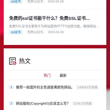
还是付费SSL证书，只要它们是有效的，都可以帮助网站实现
ssl证书
免费ssl证书
2024-04-28
HTTPS加密，从而提高......
免费的ssl证书能干什么？免费SSL证书的申请流程有哪些？
免费SSL证书主要用于为网站提供HTTPS加密功能，确保网站与
其用户之间的通信数据得到加密，防止信息在传输过程中被窃听
ssl证书
免费ssl证书
2024-04-28
或篡改。具体来说，它可......
热文
热门
最新
推荐一些国外的主色调是黄颜色网站。
1
14909.6万热度
网站版权(Copyright©)应该怎么写？
2
3149.5万热度