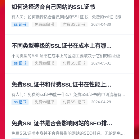
如何选择适合自己网站的SSL证书
有人问：如何选择适合自己网站的SSL证书，免费的ssl证书能干
什么？1. 证书类型SSL证书主要分为三种类型：域名验证型证书
ssl证书
免费ssl证书
付费SSL证书
2024-04-30
(DV SSL)......
不同类型等级的SSL证书在成本上有哪些的区别?
不同类型的SSL证书在成本上的区别主要取决于它们的验证级别
和提供的安全特性，SSL证书主要有以下几种类型等级：域名验
ssl证书
免费ssl证书
付费SSL证书
2024-05-01
证型证书(DV SSL)......
免费SSL证书和付费SSL证书在性能上有什么区别
有人问：免费的ssl证书能干什么？免费SSL证书的申请流程有哪
些？免费SSL证书和付费SSL证书的主要区别在于它们提供的安
ssl证书
免费ssl证书
付费SSL证书
2024-04-29
全性、信任度、技术......
免费SSL证书是否会影响网站的SEO排名？
免费SSL证书本身并不会直接影响网站的SEO排名。无论是免费