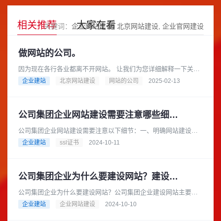
相关推荐
大家在看
关键词：
企业网站建设
北京网站建设
企业官网建设
做网站的公司。
因为现在各行各业都离不开网站。 让我们为您详细解释一下关于
“做网站的公司”这个概念，以及您可以如何选择合适的公司来帮您
企业建站
北京网站建设
网站的公司
2025-02-13
搭建网站。做网站的公......
公司集团企业网站建设需要注意哪些细节？
公司集团企业网站建设需要注意以下细节：一、明确网站建设目
标在建设网站之前，公司集团企业应明确网站的建设目标。例
企业建站
ssl证书
2024-10-11
如，是为了提升企业形象、拓展市......
公司集团企业为什么要建设网站？建设网站的流程是怎样的？
公司集团企业为什么要建设网站？公司集团企业建设网站主要有
以下几个重要原因：在当今互联网时代，消费者从产品研究到查
企业建站
企业网站建设
2024-10-10
询地点和营业时间等各个方面都......