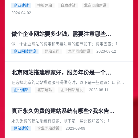
自助建站，只需1000元起！是的，你没有听错，只要1000元，就
企业建站
模板建站
自助建站
北京网站建设
可以拥有一个专业的网......
2024-04-02
做个企业网站要多少钱，需要注意哪些细节
做一个企业网站的费用和需要注意的细节如下：费用因素：1. 网
站设计和开发费用：这是建立企业网站最主要的费用。费用会根
企业网站建设
建站公司
集团网站建设
2023-08-12
据网站的规模、功能和复杂......
北京网站搭建哪家好，服务年份是一个可以参考的值
在选择北京的网站搭建服务提供商时，以下是一些建议：1. 参考
口碑和评价：了解不同网站搭建服务提供商的口碑和客户评价。
企业建站
北京建站
企业网站建设
2023-08-11
可以通过在线评论、社交媒......
真正永久免费的建站系统有哪些?我来告诉你
永久免费的建站系统有很多，以下是一些比较知名的：1.
WdPress:WdPress是一个开源的内容管理系统(CMS)用户可以在
网站建设
企业网站建设
2023-08-09
不事先了解编......