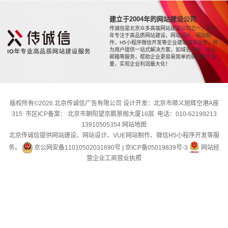
建立于2004年的网站建设公司
传诚信是北京众多高端网站建设公司之一，近20
年专注于高品质网站建设，网站设计，网站制
作，H5小程序微信开发等企业建站相关业务，并
为用户提供一站式解决方案，如域名注册，企业
邮箱等服务，帮助企业更容易简单的获取用户流
量，实现企业利润最大化！
版权所有©2026 北京传诚信广告有限公司 设计开发：北京市顺义旭辉空港A座
315 市区ICP备案： 北京市朝阳望京鹏景阁大厦16层 电话：010-62199213
13910505354
网站地图
北京传诚信提供网站建设、网站设计、VUE网站制作、微信H5小程序开发等服
务。
京公网安备11010502031690号
|
京ICP备05019839号-3
网站经
营企业工商营业执照