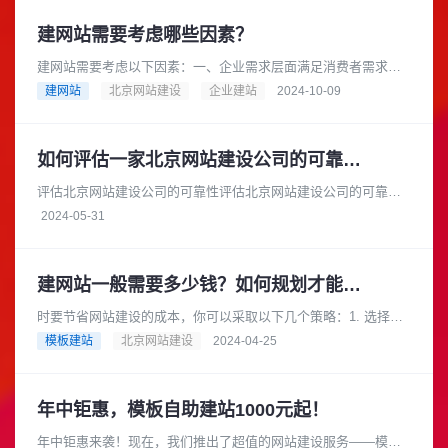
建网站需要考虑哪些因素？
建网站需要考虑以下因素：一、企业需求层面满足消费者需求：
在互联网时代，消费者在产品研究、查询地点和营业时间等方面
建网站
北京网站建设
企业建站
2024-10-09
都依赖互联网，因此企业需要一......
如何评估一家北京网站建设公司的可靠性和安全性
评估北京网站建设公司的可靠性评估北京网站建设公司的可靠性
时，您可以从以下几个方面进行考察：项目经验：查看公司的官
2024-05-31
方网站或参考案例，了解它们过......
建网站一般需要多少钱？如何规划才能节省成本？
时要节省网站建设的成本，你可以采取以下几个策略：1. 选择合
适的网站类型根据你的业务需求和预算，选择适合你的网站类
模板建站
北京网站建设
2024-04-25
型。例如，如果你的业务相对......
年中钜惠，模板自助建站1000元起！
年中钜惠来袭！现在，我们推出了超值的网站建设服务——模板