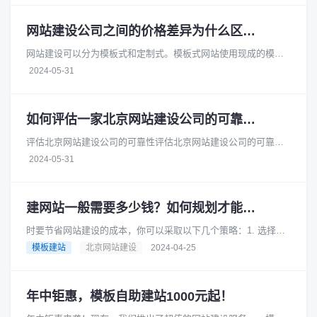
网站建设公司之间的价格差异为什么区别大
网站建设可以分为模板式和定制式。模板式网站使用现成的模板
进行搭建，成本较低，适合小型企业或个体户。而定制式网站则
2024-05-31
需要根据客户的具体需求进行开......
如何评估一家北京网站建设公司的可靠性和安全性
评估北京网站建设公司的可靠性评估北京网站建设公司的可靠性
时，您可以从以下几个方面进行考察：项目经验：查看公司的官
2024-05-31
方网站或参考案例，了解它们过......
建网站一般需要多少钱？如何规划才能节省成本？
时要节省网站建设的成本，你可以采取以下几个策略：1. 选择合
适的网站类型根据你的业务需求和预算，选择适合你的网站类
模板建站
北京网站建设
2024-04-25
型。例如，如果你的业务相对......
年中钜惠，模板自助建站1000元起！