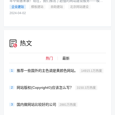
年中钜惠来袭！现在，我们推出了超值的网站建设服务——模板
自助建站，只需1000元起！是的，你没有听错，只要1000元，就
企业建站
模板建站
自助建站
北京网站建设
可以拥有一个专业的网......
2024-04-02
热文
热门
最新
推荐一些国外的主色调是黄颜色网站。
1
14915.1万热度
网站版权(Copyright©)应该怎么写？
2
3150.3万热度
国内做网站比较好的公司
3
2881万热度