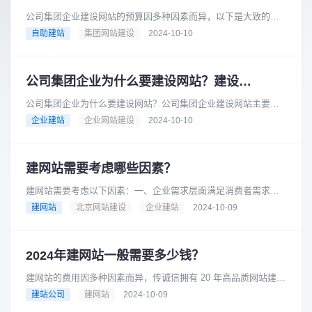
公司集团企业建设网站的预算因多种因素而异，以下是大致的预
算范围：基础型网站预算范围：如果选择模板建站，费用可能在
自助建站
集团网站建设
2024-10-10
数千元到 1 万元左右。一些......
公司集团企业为什么要建设网站？建设网站的流程是怎样的？
公司集团企业为什么要建设网站？公司集团企业建设网站主要有
以下几个重要原因：在当今互联网时代，消费者从产品研究到查
企业建站
企业网站建设
2024-10-10
询地点和营业时间等各个方面都......
建网站需要考虑哪些因素？
建网站需要考虑以下因素：一、企业需求层面满足消费者需求：
在互联网时代，消费者在产品研究、查询地点和营业时间等方面
建网站
北京网站建设
企业建站
2024-10-09
都依赖互联网，因此企业需要一......
2024年建网站一般需要多少钱？
建网站的费用因多种因素而异，传诚信拥有 20 年高品质网站建设
经验，是成熟可靠的网络品牌建设合作伙伴。在长期的发展过程
建站公司
建网站
2024-10-09
中，积累了丰富的专业知......