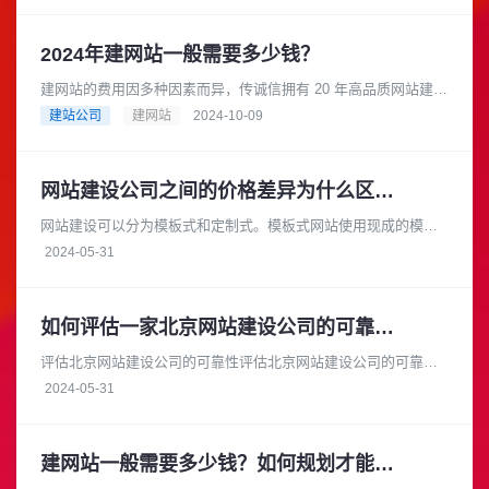
都依赖互联网，因此企业需要一......
2024年建网站一般需要多少钱？
建网站的费用因多种因素而异，传诚信拥有 20 年高品质网站建设
经验，是成熟可靠的网络品牌建设合作伙伴。在长期的发展过程
建站公司
建网站
2024-10-09
中，积累了丰富的专业知......
网站建设公司之间的价格差异为什么区别大
网站建设可以分为模板式和定制式。模板式网站使用现成的模板
进行搭建，成本较低，适合小型企业或个体户。而定制式网站则
2024-05-31
需要根据客户的具体需求进行开......
如何评估一家北京网站建设公司的可靠性和安全性
评估北京网站建设公司的可靠性评估北京网站建设公司的可靠性
时，您可以从以下几个方面进行考察：项目经验：查看公司的官
2024-05-31
方网站或参考案例，了解它们过......
建网站一般需要多少钱？如何规划才能节省成本？