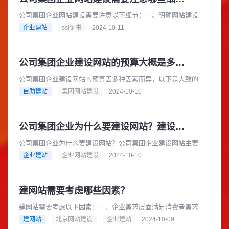
公司集团企业网站建设需要注意以下细节：一、明确网站建设目
标在建设网站之前，公司集团企业应明确网站的建设目标。例
企业建站
ssl证书
2024-10-11
如，是为了提升企业形象、拓展市......
公司集团企业建设网站的预算大概是多少？
公司集团企业建设网站的预算因多种因素而异，以下是大致的预
算范围：基础型网站预算范围：如果选择模板建站，费用可能在
自助建站
集团网站建设
2024-10-10
数千元到 1 万元左右。一些......
公司集团企业为什么要建设网站？建设网站的流程是怎样的？
公司集团企业为什么要建设网站？公司集团企业建设网站主要有
以下几个重要原因：在当今互联网时代，消费者从产品研究到查
企业建站
企业网站建设
2024-10-10
询地点和营业时间等各个方面都......
建网站需要考虑哪些因素？
建网站需要考虑以下因素：一、企业需求层面满足消费者需求：
在互联网时代，消费者在产品研究、查询地点和营业时间等方面
建网站
北京网站建设
企业建站
2024-10-09