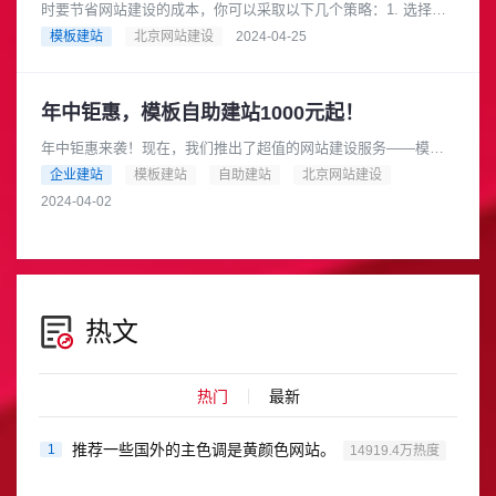
时要节省网站建设的成本，你可以采取以下几个策略：1. 选择合
适的网站类型根据你的业务需求和预算，选择适合你的网站类
模板建站
北京网站建设
2024-04-25
型。例如，如果你的业务相对......
年中钜惠，模板自助建站1000元起！
年中钜惠来袭！现在，我们推出了超值的网站建设服务——模板
自助建站，只需1000元起！是的，你没有听错，只要1000元，就
企业建站
模板建站
自助建站
北京网站建设
可以拥有一个专业的网......
2024-04-02
热文
热门
最新
推荐一些国外的主色调是黄颜色网站。
1
14919.4万热度