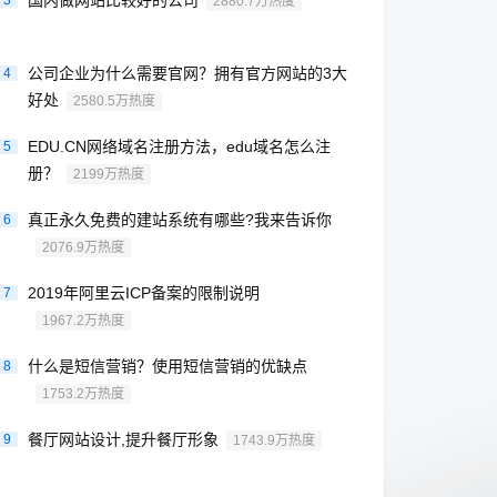
国内做网站比较好的公司
3
2880.7万热度
公司企业为什么需要官网？拥有官方网站的3大
4
好处
2580.5万热度
EDU.CN网络域名注册方法，edu域名怎么注
5
册？
2199万热度
真正永久免费的建站系统有哪些?我来告诉你
6
2076.9万热度
2019年阿里云ICP备案的限制说明
7
1967.2万热度
什么是短信营销？使用短信营销的优缺点
8
1753.2万热度
餐厅网站设计,提升餐厅形象
9
1743.9万热度