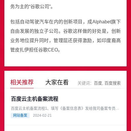
务为主的“谷歌公司”。
包括自动驾驶汽车在内的创新项目，成Alphabet旗下
自由发展的独立子公司。谷歌这样做的好处是，创新
业务地位提升同时，管理层还获得激励，如印度裔高
管皮扎伊担任谷歌CEO。
相关推荐
大家在看
关键词：
百度
百度搜索
百度云主机备案流程
百度云主机备案流程1、填写《备案信息表》发给我司备案专员，
联系企业微信中的备案专员；2、扫码下载百度智能云APP，点击
网站备案
2024-02-21
下载《百度智能云APP......