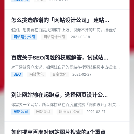
多的二级代理服务商之一，可......
怎么挑选靠谱的「网站设计公司」 建站系统哪个比较好
假如，您需要在百度找到成千上万、良莠不齐的厂商，接着好一
段时间几乎每天开着内容重复的会议、听着有的很专业有的很两
网站建设公司
网站设计公司
2021-03-18
光的业务介绍、看着有的简陋有......
百度关于SEO问题的权威解答，试试站长之家问答。
对于建站客户来说，如何让自己的网站在搜索结果页中占据较高
的排名，以获得更多的流量一直是他们关注的焦点。特别是一些
SEO
网站优化
百度优化
2021-02-27
新建的网站，有大量关于网站收......
别让网站输在起跑点，选择网页设计公司很重要。
你需要一个网站，所以你拼命在百度里搜索「网页设计」相关信
息，大部分的网页设计公司都会在网站上整理一些设计重点给
建站公司
网站设计
网页设计公司
2021-02-27
你，因此你知道大部分网页设计公......
如何提高百度对网站图片搜索的4个重点