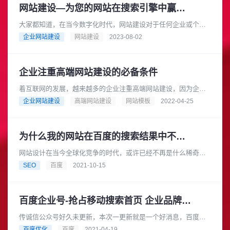
网站建设—为您的网站在搜索引擎中赢得好排名
大家都知道，在当今数字化时代，网站建设对于任何企业或个人
来说都至关重要。一个精美、功能齐全的网站不仅能够有效地展
企业网站建设
网站建设
2023-08-02
示您的产品和服务，还能吸引更......
企业注重高端网站建设的必备条件
着互联网的发展，越来越多的企业注重高端网站建设，因为企业
在互联网上来的业务比现在的线下业务可能还多。对于企业来
企业网站建设
高端网站建设
网站模板
2022-04-25
讲，网站是非常重要的战场，不管......
为什么我的网站在百度的搜索结果中不断下降？
网站设计在当今全球化竞争的时代，或许已经不再是什么稀奇古
怪的东西，它甚至是企业想要有效运营、全球化发展的强制性标
SEO
百度
2021-10-15
准。然而，为了使网站有效运行......
百度企业号-抢占移动搜索首页 企业品牌词移动端首屏必现
传诚信公众号好久未更新，本次一更新就是一个好消息，百度最
近推出了【百度#企业百家号#权威认证】服务，传诚信为位数不
百度优化
百度
2021-04-19