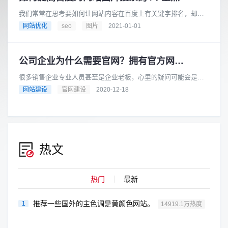
我们常常在思考要如何让网站内容在百度上有关键字排名，却疏
忽了图片也需要进行SEO优化。虽然目前SEO以文字搜索为主，
网站优化
seo
图片
2021-01-01
但现代人吸收新知的取向逐......
公司企业为什么需要官网？拥有官方网站的3大好处
很多销售企业专业人员甚至是企业老板，心里的疑问可能会是我
如果不是做电商的为什么时候需要一个品牌官网？商城和品牌网
网站建设
官网建设
2020-12-18
站我该选哪个？这篇文章已经有......
热文
热门
最新
推荐一些国外的主色调是黄颜色网站。
1
14919.1万热度