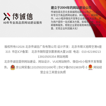
建立于2004年的网站建设公司
传诚信是北京众多高端网站建设公司之一，近20
年专注于高品质网站建设，网站设计，网站制
作，H5小程序微信开发等企业建站相关业务，并
为用户提供一站式解决方案，如域名注册，企业
邮箱等服务，帮助企业更容易简单的获取用户流
量，实现企业利润最大化！
版权所有©2026 北京传诚信广告有限公司 设计开发：北京市顺义旭辉空港A座
315 市区ICP备案： 北京市朝阳望京鹏景阁大厦16层 电话：010-62199213
13910505354
网站地图
北京传诚信提供网站建设、网站设计、VUE网站制作、微信H5小程序开发等服
务。
京公网安备11010502031690号
|
京ICP备05019839号-3
网站经
营企业工商营业执照