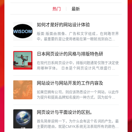
热门
最新
如何才是好的网站设计体验
版面:版面由图像、广告和文字组成，在网路世界
中，最重要的是让使用者能在第一眼就找到自己需要
的资料。这需要维持设计的协和性、一致性和完整
性。
日本网页设计的风格与排版特色研
究
在现代日系网页设计中，排版问题通常仅限于决定使
用哪种字体。 日本是个网页设计风气很盛行的国
家，除了各行各业、网路活动、个人网站等是很普遍
的事情，同时日本也是视觉设计素养相当高的国家，
网站设计与网站开发的工作内容及
因此日本的网页设计的具有参考价值
区别有那些？
如果您拥有公司，则应该熟悉设计一个网站，以此作
为提升和提高品牌知名度的一种方式，因为如今，商
人无法忽略使用该网站的重要性。
网页设计与平面设计的区别。
首先简单说明一下，为什么会有这个名词的产生。最
主要的理由，就是CMYK系统无法表现所有的颜色。