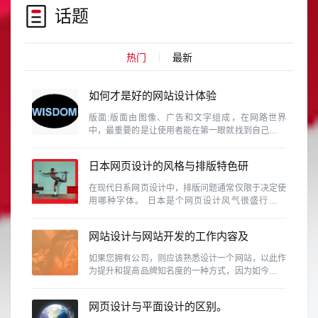
话题
热门
最新
如何才是好的网站设计体验
版面:版面由图像、广告和文字组成，在网路世界
中，最重要的是让使用者能在第一眼就找到自己需要
的资料。这需要维持设计的协和性、一致性和完整
性。
日本网页设计的风格与排版特色研
究
在现代日系网页设计中，排版问题通常仅限于决定使
用哪种字体。 日本是个网页设计风气很盛行的国
家，除了各行各业、网路活动、个人网站等是很普遍
的事情，同时日本也是视觉设计素养相当高的国家，
网站设计与网站开发的工作内容及
因此日本的网页设计的具有参考价值
区别有那些？
如果您拥有公司，则应该熟悉设计一个网站，以此作
为提升和提高品牌知名度的一种方式，因为如今，商
人无法忽略使用该网站的重要性。
网页设计与平面设计的区别。