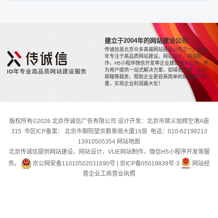
建立于2004年的网站建设公司
传诚信是北京众多高端网站建设公司之一，近20
年专注于高品质网站建设，网站设计，网站制
作，H5小程序微信开发等企业建站相关业务，并
为用户提供一站式解决方案，如域名注册，企业
邮箱等服务，帮助企业更容易简单的获取用户流
量，实现企业利润最大化！
版权所有©2026 北京传诚信广告有限公司 设计开发：北京市顺义旭辉空港A座
315 市区ICP备案： 北京市朝阳望京鹏景阁大厦16层 电话：010-62199213
13910505354
网站地图
北京传诚信提供网站建设、网站设计、VUE网站制作、微信H5小程序开发等服
务。
京公网安备11010502031690号
|
京ICP备05019839号-3
网站经
营企业工商营业执照