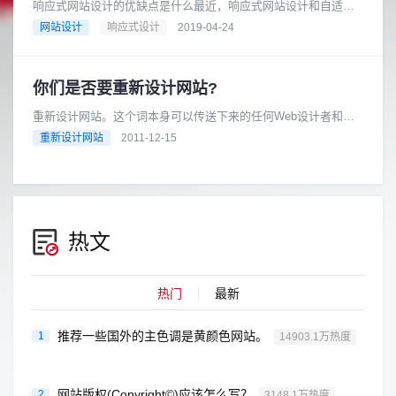
响应式网站设计的优缺点是什么最近，响应式网站设计和自适应
网站设计引发了设计行业的发展趋势。当您开始设计新网站或重
网站设计
响应式设计
2019-04-24
新设计网站时，选择哪种设计是......
你们是否要重新设计网站?
重新设计网站。这个词本身可以传送下来的任何Web设计者和开
发者的刺不寒而栗。对于许多设计师和网站所有者，无尽的审查
重新设计网站
2011-12-15
周期即将冲击，再加上无限多......
热文
热门
最新
推荐一些国外的主色调是黄颜色网站。
1
14903.1万热度
网站版权(Copyright©)应该怎么写？
2
3148.1万热度