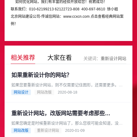
如何优化网站，我们有丰富的经验开放给您！祝君成功！
联系我们：010-62199213 62122723-808 400-697-8610 徐小姐
北京
网站建设公司
-传诚信网站：
www.ccxcn.com
点击查看
经典网站案
例
！
相关推荐
大家在看
关键词：
重新设计网站
如果重新设计你的网站？
如果您要重新设计网站，则不仅需要记住图形，还需要更多。您
准备好重新设计公司的网站并在北京雇用一家网站设计公司吗？
网站设计
网站改版
2020-08-18
如果是这样，您无疑会经历各种......
重新设计网站，改版网站需要考虑那些因素？
如果您确定是时候重新设计网站了，那么您很可能会知道，没有
熟练的专业人士的帮助，这并不是一件容易的事。您所做的一切
网站改版
重新设计网站
2020-01-09
都会立即影响您的每个品牌以及......