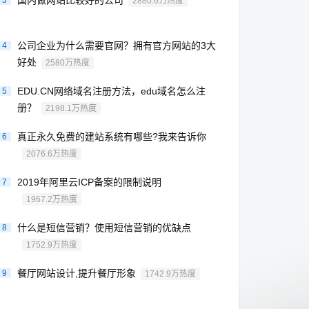
国内做网站比较好的公司
3
2880.6万热度
公司企业为什么需要官网？拥有官方网站的3大
4
好处
2580万热度
EDU.CN网络域名注册方法，edu域名怎么注
5
册？
2198.1万热度
真正永久免费的建站系统有哪些?我来告诉你
6
2076.6万热度
2019年阿里云ICP备案的限制说明
7
1967.2万热度
什么是短信营销？使用短信营销的优缺点
8
1752.9万热度
餐厅网站设计,提升餐厅形象
9
1742.9万热度