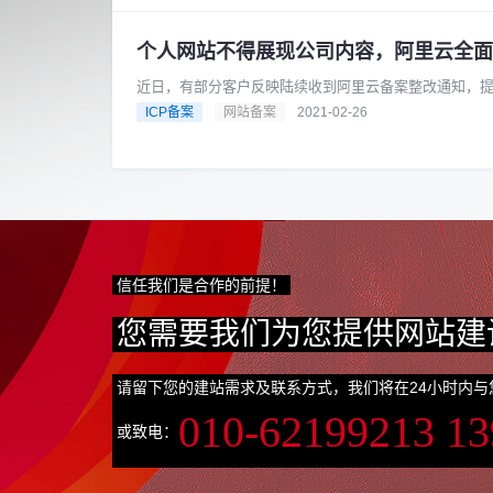
个人网站不得展现公司内容，阿里云全面
近日，有部分客户反映陆续收到阿里云备案整改通知，
的的备案整改通知中表示：根据相关......
ICP备案
网站备案
2021-02-26
信任我们是合作的前提！
您需要我们为您提供网站建
请留下您的建站需求及联系方式，我们将在24小时内与
010-62199213 1
或致电：