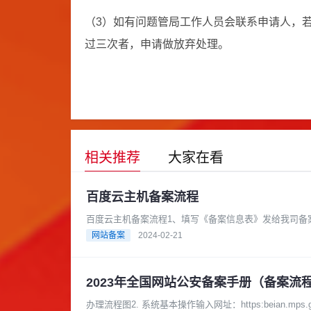
（3）如有问题管局工作人员会联系申请人，
过三次者，申请做放弃处理。
相关推荐
大家在看
百度云主机备案流程
百度云主机备案流程1、填写《备案信息表》发给我司备
APP，点击下载《百度智能云APP......
网站备案
2024-02-21
2023年全国网站公安备案手册（备案流
办理流程图2. 系统基本操作输入网址：https:beian.mps