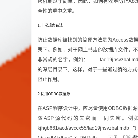
密机制过于简单，因此，如何有效地防止Acces
全性的重中之重。
1.非常规命名法
防止数据库被找到的简便方法是为Access
录下。例如，对于网上书店的数据库文件，不要简单地命
非常规的名字，例如： faq19jhsvzbal.mdb，再把
的深层目录下。这样，对于一些通过猜的方式得
阻止作用。
2.使用ODBC数据源
在ASP程序设计中，应尽量使用ODBC数
随ASP源代码的失密而一同失密。例如： DBPat
kjhgb661/acd/avccx55/faq19jhsvzbal.mdb
(＊.mdb)};dbq=” ＆ DBPath 可