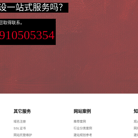
设一站式服务吗？
您取得联系。
3910505354
其它服务
网站案例
知
域名注册
推荐案例
观
SSL证书
行业分类案例
网
网站托管维护
建站规划参考
建