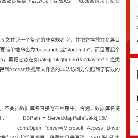
s数据库被下载,就成了提高ASP＋Access解决方案安
数据库文件起一个复杂的非常规名字，并把它存放在多层目
名为“book.mdb”或“store.mdb”，而是要起个
它放在如./akkjj16t/kjhgb661/acd/avccx55 之类
到Access数据库文件名的非法访问方法起到了有效的
据源，不要把数据库名直接写在程序中，否则，数据库名将
h = Server.MapPath(“./akkjj16t/
 ”) conn.Open “driver={Microsoft Access Driver
见，即使数据库名字起得再怪异，隐藏的目录再深，ASP源代码失