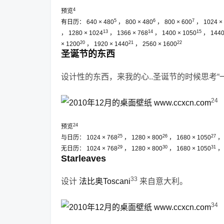
4
预览
5
6
7
有日历：
640 × 480
，
800 × 480
，
800 × 600
，
1024 ×
13
14
15
，
1280 × 1024
，
1366 × 768
，
1400 × 1050
，
1440
20
21
22
× 1200
，
1920 × 1440
，
2560 × 1600
圣诞节的东西
设计性的东西，来我的心..圣诞节的时候思考“
24
24
预览
25
26
27
与日历：
1024 × 768
，
1280 × 800
，
1680 × 1050
29
30
31
无日历：
1024 × 768
，
1280 × 800
，
1680 × 1050
Starleaves
33
设计
法比奥Toscani
来自意大利。
34