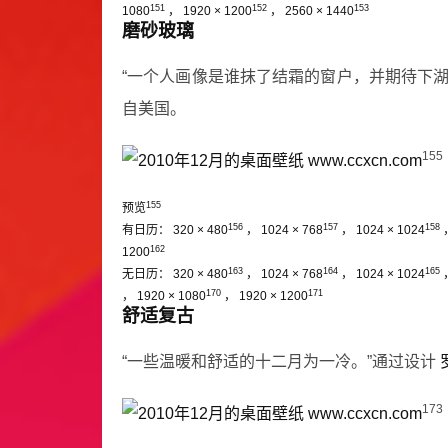
151
152
153
1080
，
1920 × 1200
，
2560 × 1440
磨砂玻璃
“一个人画像是谁抹了结霜的窗户，并期待下
自美国。
155
155
预览
156
157
158
有日历：
320 × 480
，
1024 × 768
，
1024 × 1024
162
1200
163
164
165
无日历：
320 × 480
，
1024 × 768
，
1024 × 1024
170
171
，
1920 × 1080
，
1920 × 1200
舒适复古
“一些温暖和舒适的十二月为一冷。”通过设计
173