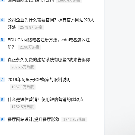
国内做网站比较好的公司
3
2880.4万热度
公司企业为什么需要官网？拥有官方网站的3大
4
好处
2579.9万热度
EDU.CN网络域名注册方法，edu域名怎么注
5
册？
2198万热度
真正永久免费的建站系统有哪些?我来告诉你
6
2076.5万热度
2019年阿里云ICP备案的限制说明
7
1967.1万热度
什么是短信营销？使用短信营销的优缺点
8
1752.5万热度
餐厅网站设计,提升餐厅形象
9
1742.8万热度