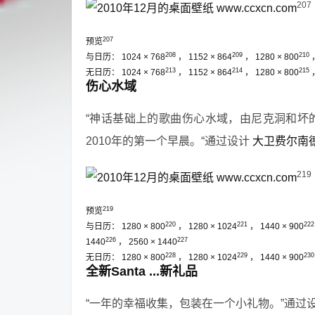
207
207
预览
208
209
210
与日历：
1024 × 768
，
1152 × 864
，
1280 × 800
213
214
215
无日历：
1024 × 768
，
1152 × 864
，
1280 × 800
伤心水域
“神话基础上的歌曲伤心水域，由尼克洞和坏
2010年的第一个早晨。“通过设计
大卫费尔南德斯
219
219
预览
220
221
222
与日历：
1280 × 800
，
1280 × 1024
，
1440 × 900
226
227
1440
，
2560 × 1440
228
229
230
无日历：
1280 × 800
，
1280 × 1024
，
1440 × 900
全新Santa ...新礼品
“一年的幸福收集，包装在一个小礼物。”通过