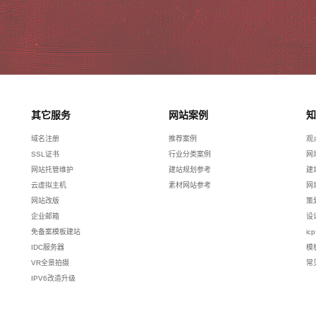
其它服务
网站案例
知
域名注册
推荐案例
观
SSL证书
行业分类案例
网
网站托管维护
建站规划参考
建
云虚拟主机
素材网站参考
网
网站改版
策
企业邮箱
设
免备案模板建站
ic
IDC服务器
模
VR全景拍摄
常
IPV6改造升级