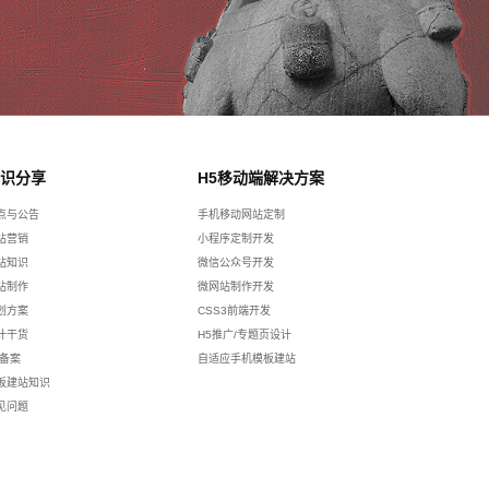
识分享
H5移动端解决方案
点与公告
手机移动网站定制
站营销
小程序定制开发
站知识
微信公众号开发
站制作
微网站制作开发
划方案
CSS3前端开发
计干货
H5推广/专题页设计
p备案
自适应手机模板建站
板建站知识
见问题