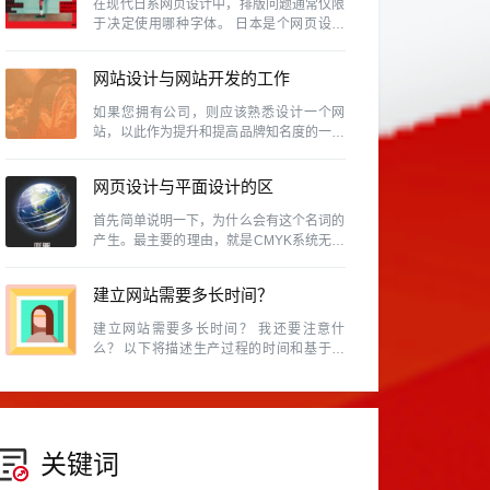
在现代日系网页设计中，排版问题通常仅限
于决定使用哪种字体。 日本是个网页设计
风气很盛行的国家，除了各行各业、网路活
动、个人网站等是很普遍的事情，同时日本
网站设计与网站开发的工作
也是视觉设计素养相当高的国家，因此日本
的网页设计的具有参考价值
内容及区别有那些？
如果您拥有公司，则应该熟悉设计一个网
站，以此作为提升和提高品牌知名度的一种
方式，因为如今，商人无法忽略使用该网站
的重要性。
网页设计与平面设计的区
别。
首先简单说明一下，为什么会有这个名词的
产生。最主要的理由，就是CMYK系统无法
表现所有的颜色。例如RGB的色域就和
CMYK不同，换句话说，某些RGB能呈现的
建立网站需要多长时间？
颜色，在CMYK中是表示不出来的。
建立网站需要多长时间？ 我还要注意什
么？ 以下将描述生产过程的时间和基于常
见网站建设类型的预防措施。
关键词