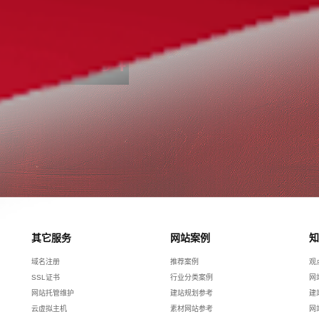
您取得联系。
3910505354
其它服务
网站案例
知
域名注册
推荐案例
观
SSL证书
行业分类案例
网
网站托管维护
建站规划参考
建
云虚拟主机
素材网站参考
网