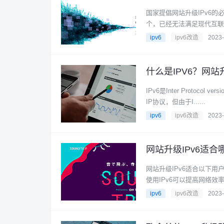
国家提倡网站升级IPv6的必
个，已经无法满足现代互联网的需
ipv6
ipv6改造
2023-
什么是IPV6？网站
IPv6是Inter Protoc
IP协议，但由于I......
ipv6
ipv6改造
2023-
网站升级IPv6适合
网站升级IPv6适合以下
使用IPv6可以提高网络效率
ipv6
ipv6改造
2023-