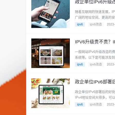
政企单位IPv6升
随着互联网的快速发展，IP
广阔的地址空间、更高的安全
ipv6
ipv6改造
2023-
IPV6升级​贵不贵？
一般网站IPv6升级改造
系统等。以下是可能涉及到的
ipv6
ipv6改造
2023-
政企单位IPv6部
政企单位IPv6部署后的好
IPv4地址空间大得多，可以支
ipv6
ipv6改造
2023-