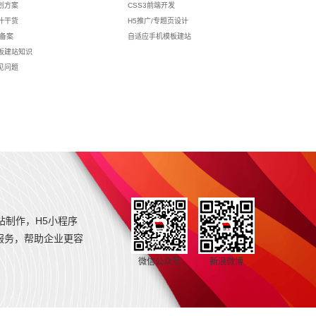
划方案
CSS3前端开发
计干货
H5推广/专题页设计
p备案
自适应手机模板建站
板建站知识
见问题
站制作，H5小程序
服务，帮助企业更容
微信公众号
新浪微博