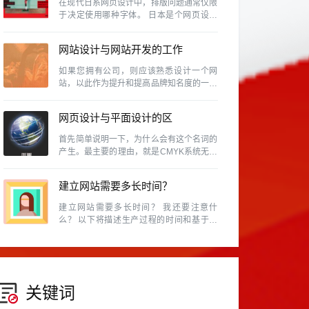
在现代日系网页设计中，排版问题通常仅限
于决定使用哪种字体。 日本是个网页设计
风气很盛行的国家，除了各行各业、网路活
动、个人网站等是很普遍的事情，同时日本
网站设计与网站开发的工作
也是视觉设计素养相当高的国家，因此日本
的网页设计的具有参考价值
内容及区别有那些？
如果您拥有公司，则应该熟悉设计一个网
站，以此作为提升和提高品牌知名度的一种
方式，因为如今，商人无法忽略使用该网站
的重要性。
网页设计与平面设计的区
别。
首先简单说明一下，为什么会有这个名词的
产生。最主要的理由，就是CMYK系统无法
表现所有的颜色。例如RGB的色域就和
CMYK不同，换句话说，某些RGB能呈现的
建立网站需要多长时间？
颜色，在CMYK中是表示不出来的。
建立网站需要多长时间？ 我还要注意什
么？ 以下将描述生产过程的时间和基于常
见网站建设类型的预防措施。
关键词