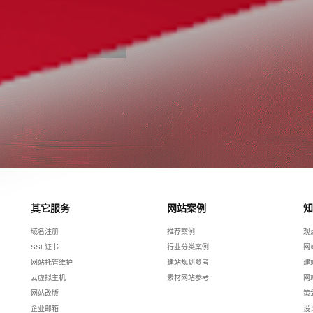
您取得联系。
3910505354
其它服务
网站案例
知
域名注册
推荐案例
观
SSL证书
行业分类案例
网
网站托管维护
建站规划参考
建
云虚拟主机
素材网站参考
网
网站改版
策
企业邮箱
设