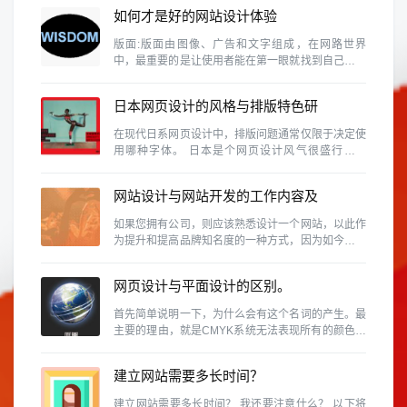
如何才是好的网站设计体验
版面:版面由图像、广告和文字组成，在网路世界
中，最重要的是让使用者能在第一眼就找到自己需要
的资料。这需要维持设计的协和性、一致性和完整
性。
日本网页设计的风格与排版特色研
究
在现代日系网页设计中，排版问题通常仅限于决定使
用哪种字体。 日本是个网页设计风气很盛行的国
家，除了各行各业、网路活动、个人网站等是很普遍
的事情，同时日本也是视觉设计素养相当高的国家，
网站设计与网站开发的工作内容及
因此日本的网页设计的具有参考价值
区别有那些？
如果您拥有公司，则应该熟悉设计一个网站，以此作
为提升和提高品牌知名度的一种方式，因为如今，商
人无法忽略使用该网站的重要性。
网页设计与平面设计的区别。
首先简单说明一下，为什么会有这个名词的产生。最
主要的理由，就是CMYK系统无法表现所有的颜色。
例如RGB的色域就和CMYK不同，换句话说，某些
RGB能呈现的颜色，在CMYK中是表示不出来的。
建立网站需要多长时间？
建立网站需要多长时间？ 我还要注意什么？ 以下将